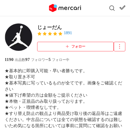
じょーだん
1891
フォロー
1190
97
5
出品数
フォロワー
フォロー中
★基本的に即購入可能・早い者勝ちです。

★取り置き不可

★基本写真に写っているものが全てです。画像をご確認くだ
さい

★値下げ希望の方は金額をご提示ください

★本物・正規品のみ取り扱っております。

★ペット・喫煙者なしです。

★すり替え防止の観点より商品受け取り後の返品等はご遠慮
ください。中古品については全ての状態を確認するのは難し
いため気になる箇所にむいては事前に質問にて確認をお願い