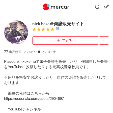
nick hosa＠楽譜販売サイト
59
フォロー
77
11
0
出品数
フォロワー
フォロー中
Piascore、kokomuで電子楽譜を販売したり、作編曲した楽譜
をYouTubeに投稿したりする元高校音楽教員です。

不用品を格安でお譲りしたり、自作の楽譜を販売したりして
おります。

・編曲の依頼はこちらから

https://coconala.com/users/2904697

・YouTubeチャンネル
