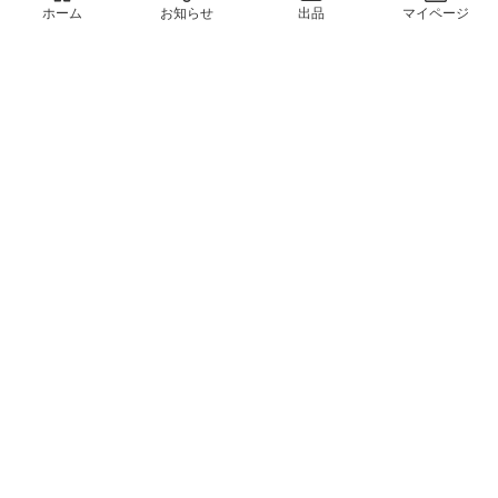
ホーム
お知らせ
出品
マイページ
会社概要（運営会社）
採用情報
プレスリリース
公式ブログ
プレスキット
メルカリUS
メルカリShops
m department（エムデパ）
ヘルプ
ヘルプセンター（ガイド・お問い合わせ）
メルカリShopsでショップを開設する
メルカリShops ショップ管理画面にログイン
メルカリShops出店者向けガイド
お問い合わせ一覧
フリーワードから商品をさがす
プライバシーと利用規約
メルカリ利用規約
メルカリShops利用規約
メルカリアンバサダー利用規約