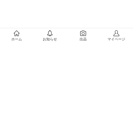
メルカリについて
ホーム
お知らせ
出品
マイページ
会社概要（運営会社）
採用情報
プレスリリース
公式ブログ
プレスキット
メルカリUS
メルカリShops
m department（エムデパ）
ヘルプ
ヘルプセンター（ガイド・お問い合わせ）
メルカリShopsでショップを開設する
メルカリShops ショップ管理画面にログイン
メルカリShops出店者向けガイド
お問い合わせ一覧