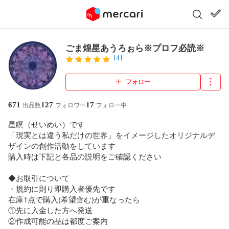
ごま煌星あうろぉら※プロフ必読※
141
フォロー
671
127
17
出品数
フォロワー
フォロー中
星瞑（せいめい）です

「現実とは違う私だけの世界」をイメージしたオリジナルデ
ザインの創作活動をしています

購入時は下記と各品の説明をご確認ください

◆お取引について

・規約に則り即購入者優先です

在庫1点で購入(希望含む)が重なったら

①先に入金した方へ発送

②作成可能の品は都度ご案内
