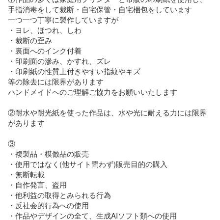
手指消毒をして裁断・自宅保管・自宅梱包をしています

一つ一つ丁寧に製作していますが

・ヨレ、ほつれ、しわ

・裁断の歪み

・裏面へのインク付着

・印刷面の滲み、かすれ、ズレ

・印刷紙の性質上付きやすい指紋やキズ

等の除去には限界があります

ハンドメイドへのご理解ご協力をお願いいたします

②耐水や耐光紙を使った作品は、水や光に耐える力には限界
があります

③

・複製品・模倣品の販売

・使用ではなく(他サイト問わず)販売目的の購入

・無断転載

・自作発言、盗用

・他利益の取得とみられる行為

・反社会的行為への使用

・作品やデザインの全て、生成AIソフト類への使用
