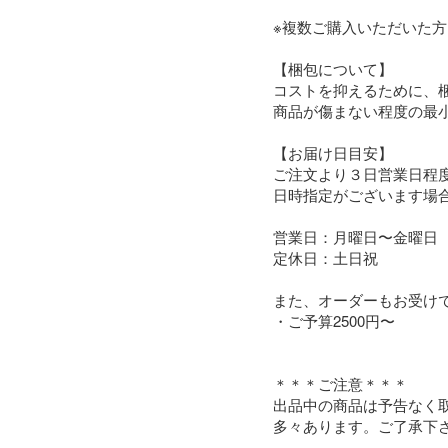
※複数ご購入いただいた方
【梱包について】

コストを抑えるために、梱
商品が傷まない程度の最小
【お届け日目安】

ご注文より３日営業日程度
日時指定がございます場合
営業日：月曜日〜金曜日

定休日：土日祝

また、オーダーもお受けで
・ご予算2500円〜

＊＊＊ご注意＊＊＊

出品中の商品は予告なく取
多々あります。ご了承下