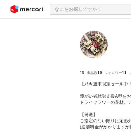
ンツにスキップ
19
10
11
出品数
フォロワー
【只今週末限定セール中！
障がい者就労支援A型をお
ドライフラワーの花材、ア
【発送】

ご指定のない限りは定形外
(追加料金がかかりますが佐