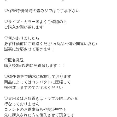
♡保管時/発送時の畳みジワはご了承下さい

♡サイズ・カラー等よくご確認の上

ご購入お願い致します

♡何かありましたら

必ず評価前にご連絡ください(商品不備や間違い含む)

誠実に対応させて頂きます！

♡匿名発送

購入後2日以内に発送致します！！

♡OPP袋等で防水に配慮しております

商品によってはコンパクトに圧縮して

梱包致しますのでご了承ください

♡専用又はお取置きはトラブル防止のため

行なっておりません

コメントのお返事待ちや交渉中でも

先に購入された方を優先させて頂きます
