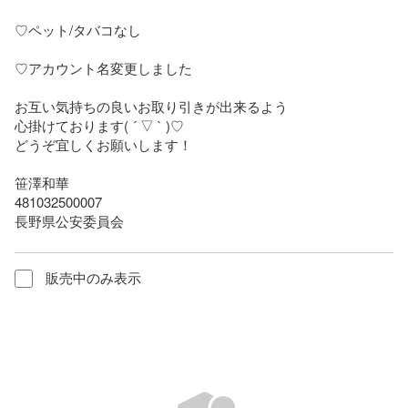
♡ペット/タバコなし

♡アカウント名変更しました

お互い気持ちの良いお取り引きが出来るよう

心掛けております( ´ ▽ ` )♡

どうぞ宜しくお願いします！

笹澤和華

481032500007

長野県公安委員会
販売中のみ表示