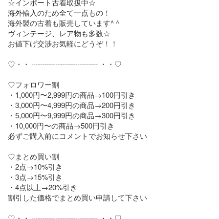
☆インポート古着取扱中☆

海外輸入のため全て一点もの！

海外製の古着も販売しています^ ^

ヴィンテージ、レア物も多数☆

お値下げ交渉お気軽にどうぞ！！

♡・・ ┈┈┈┈┈┈┈┈┈ ・・♡

♡フォロワー割

・1,000円〜2,999円の商品→100円引き

・3,000円〜4,999円の商品→200円引き

・5,000円〜9,999円の商品→300円引き

・10,000円〜の商品→500円引き

必ずご購入前にコメントでお知らせ下さい

♡まとめ買い割

・2点→10%引き

・3点→15%引き

・4点以上→20%引き

割引した価格でまとめ買い申請して下さい

♡・・ ┈┈┈┈┈┈┈┈┈ ・・♡
