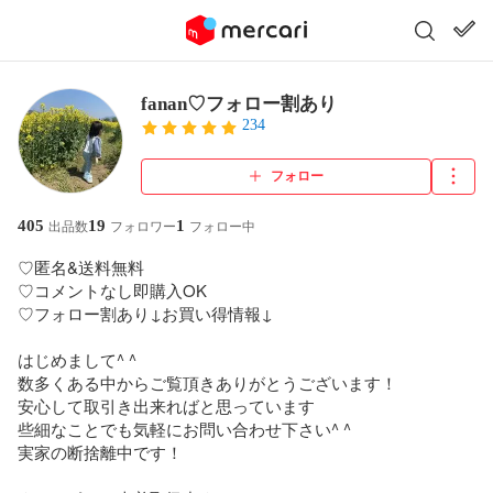
fanan♡フォロー割あり
234
フォロー
405
19
1
出品数
フォロワー
フォロー中
♡匿名&送料無料

♡コメントなし即購入OK

♡フォロー割あり↓お買い得情報↓

はじめまして^ ^

数多くある中からご覧頂きありがとうございます！

安心して取引き出来ればと思っています

些細なことでも気軽にお問い合わせ下さい^ ^

実家の断捨離中です！
