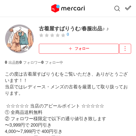
古着屋すばりうむ/春服出品♪ ♪
0
フォロー
0
0
0
出品数
フォロワー
フォロー中
この度は古着屋すばりうむをご覧いただき、ありがとうござ
います！！

当店ではレディース・メンズの古着を厳選して取り扱ってお
ります。

 ☆☆☆☆☆ 当店のアピールポイント ☆☆☆☆☆

① 全商品送料無料

② フォロワー様限定で以下の通り値引き致します

〜3,999円で 200円引き

4,000〜7,999円で 400円引き
