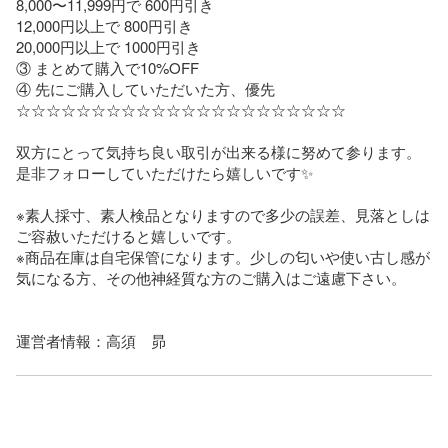
8,000〜11,999円で 600円引き

12,000円以上で 800円引き

20,000円以上で 1000円引き

③ まとめて購入で10%OFF

④ 先にご購入していただいた方、優先 

☆☆☆☆☆☆☆☆☆☆☆☆☆☆☆☆☆☆☆☆☆☆

双方にとって気持ち良い取引が出来る様に努めて参ります。

是非フォローしていただけたら嬉しいです✨

※素人採寸、素人検品となりますので多少の誤差、見落としは
ご容赦いただけると嬉しいです。

※商品在庫は自宅保管になります。少しの匂いや使い古し感が
気になる方、その他神経質な方のご購入はご遠慮下さい。

運営者情報：高須　昴