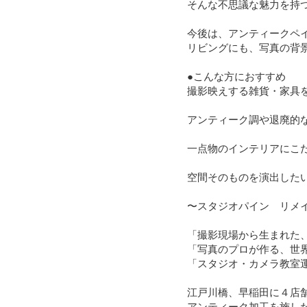
そんな不思議な魅力を持
今後は、アンティークペ
リビングにも、写真の背景
●こんな方におすすめ

撮影映えする雑貨・家具を
アンティーク調や退廃的な
一点物のインテリアにこだ
空間そのものを演出したい
〜スタジオパイン　リメイ
「撮影現場から生まれた、
「写真のプロが作る、世界
「スタジオ・カメラ教室運
江戸川橋、早稲田に４店
アンティーク加工を施し