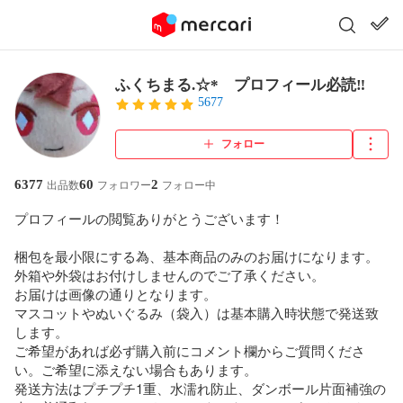
ふくちまる.☆* プロフィール必読‼️
5677
フォロー
6377
60
2
出品数
フォロワー
フォロー中
プロフィールの閲覧ありがとうございます！

梱包を最小限にする為、基本商品のみのお届けになります。

外箱や外袋はお付けしませんのでご了承ください。

お届けは画像の通りとなります。

マスコットやぬいぐるみ（袋入）は基本購入時状態で発送致
します。

ご希望があれば必ず購入前にコメント欄からご質問くださ
い。ご希望に添えない場合もあります。

発送方法はプチプチ1重、水濡れ防止、ダンボール片面補強の