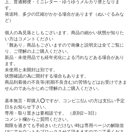
上、普通郵便・ミニレター・ゆうゆうメルカリ便となりま
す。

発送時、多少の圧縮がかかる場合があります（ぬいぐるみな
ど）

個人の為見落としもございます、商品の細かい状態が知りた
い方はコメントください

「難あり」商品もございますので画像と説明文は全てご覧に
り、ご理解の上ご購入ください。

新品・未使用品でも経年劣化による汚れなどある場合があり
ます。

未使用と未開封は別です。

状態確認の為に開封する場合もあります。

商品到着後の不良等(初期不良含む)の苦情などはお受けできま
せんのであらかじめご理解の上ご購入ください。

基本無言・即購入️⭕️ですが、コンビニ払いの方は支払い予定
日をお知らせ下さい。

専用・取り置きは要相談です。 （原則2～3日）

コメント欄からご質問ください。

期限を過ぎても手続きいただけない時は専用ページの解除並
びにアカウントをブロックさせて頂きますのでご了承くださ