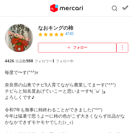
なおキングの柿
4745
フォロー
4426
988
1
出品数
フォロワー
フォロー中
毎度で〜す(*^^)v

奈良県の山奥でチビ5人育てながら農業してまーす(*^^*)

チビらと知名度あげていこーと思いまーす٩( ´ω` )و

よろしくです♪

令和7年も無事に柿終わることができました(*^^*)

今年は猛暑で思うよーに柿の色がこず大きくならず出品がな
かなかできずモヤモヤでした(>_<)
