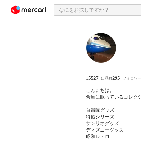
ンツにスキップ
15527
295
出品数
フォロワ
こんにちは。

倉庫に眠っているコレク
自衛隊グッズ

特撮シリーズ

サンリオグッズ

ディズニーグッズ

昭和レトロ
