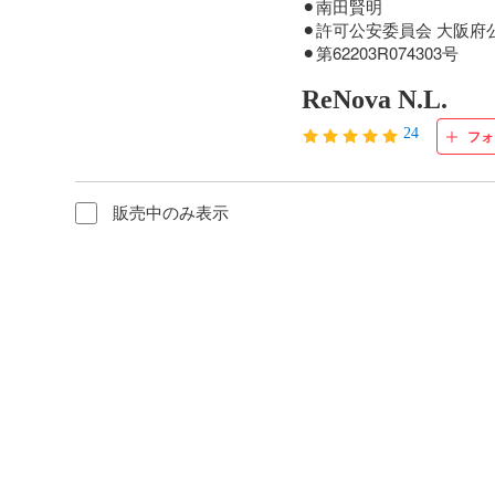
⚫︎南田賢明

⚫︎許可公安委員会 大阪府
⚫︎第62203R074303号
ReNova N.L.
24
フォ
販売中のみ表示