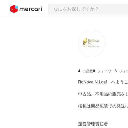
ンツにスキップ
4
0
3
出品数
フォロワー
フォ
ReNova N.Leaf　へようこ
中古品、不用品の販売をし
梱包は簡易包装での発送
運営管理責任者
