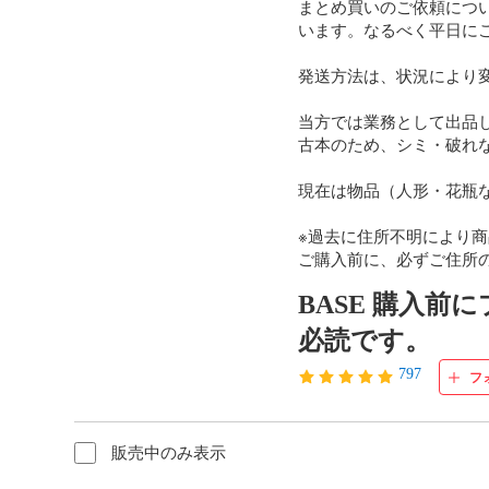
まとめ買いのご依頼につ
います。なるべく平日にご
発送方法は、状況により変
当方では業務として出品し
古本のため、シミ・破れ
現在は物品（人形・花瓶な
※過去に住所不明により商
ご購入前に、必ずご住所
BASE 購入前
必読です。
797
フ
販売中のみ表示