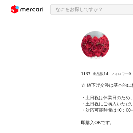
ンツにスキップ
1137
14
0
出品数
フォロワー
☆ 値下げ交渉は基本的に
・土日祝は休業日のため、
・土日祝にご購入いただ
・対応可能時間は10：00～
即購入OKです。
