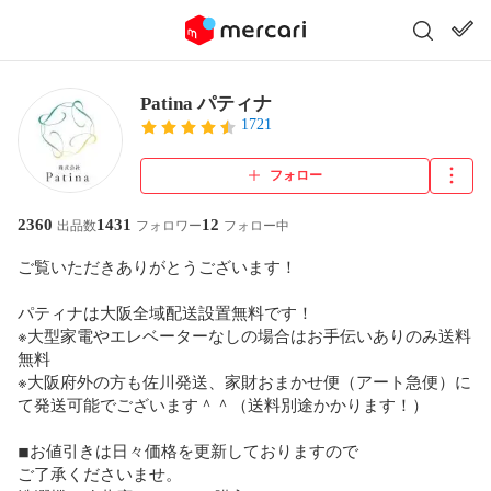
Patina パティナ
1721
フォロー
2360
1431
12
出品数
フォロワー
フォロー中
ご覧いただきありがとうございます！

パティナは大阪全域配送設置無料です！

※大型家電やエレベーターなしの場合はお手伝いありのみ送料
無料

※大阪府外の方も佐川発送、家財おまかせ便（アート急便）に
て発送可能でございます＾＾（送料別途かかります！）

◾︎お値引きは日々価格を更新しておりますので

ご了承くださいませ。
