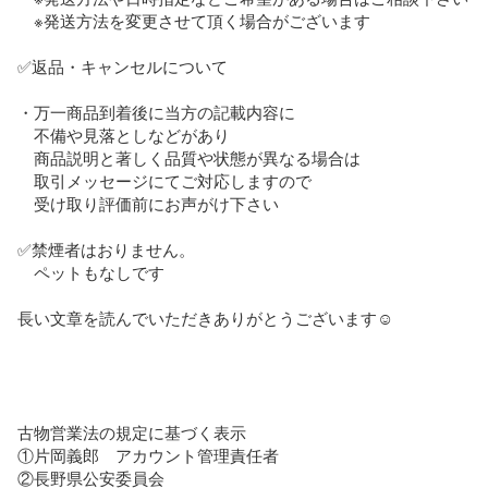
　※発送方法を変更させて頂く場合がございます

✅返品・キャンセルについて

・万一商品到着後に当方の記載内容に

　不備や見落としなどがあり

　商品説明と著しく品質や状態が異なる場合は

　取引メッセージにてご対応しますので

　受け取り評価前にお声がけ下さい

✅禁煙者はおりません。

　ペットもなしです

長い文章を読んでいただきありがとうございます☺︎

古物営業法の規定に基づく表示

①片岡義郎　アカウント管理責任者

②長野県公安委員会
