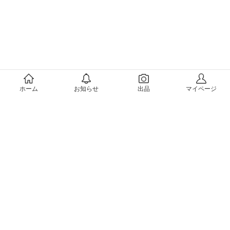
メルカリについて
ホーム
お知らせ
出品
マイページ
会社概要（運営会社）
採用情報
プレスリリース
公式ブログ
プレスキット
メルカリUS
メルカリShops
m department（エムデパ）
ヘルプ
ヘルプセンター（ガイド・お問い合わせ）
メルカリShopsでショップを開設する
メルカリShops ショップ管理画面にログイン