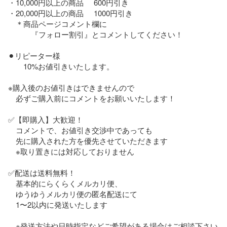
・10,000円以上の商品     600円引き

・20,000円以上の商品     1000円引き

　＊商品ページコメント欄に

　　　『フォロー割引』とコメントしてください！

⚫︎リピーター様

　　10%お値引きいたします。

※購入後のお値引きはできませんので

　必ずご購入前にコメントをお願いいたします！

✅【即購入】大歓迎！

　コメントで、お値引き交渉中であっても

　先に購入された方を優先させていただきます

　※取り置きには対応しておりません

✅配送は送料無料！

　基本的にらくらくメルカリ便、

　ゆうゆうメルカリ便の匿名配送にて

　1〜2以内に発送いたします

　※発送方法や日時指定などご希望がある場合はご相談下さい
