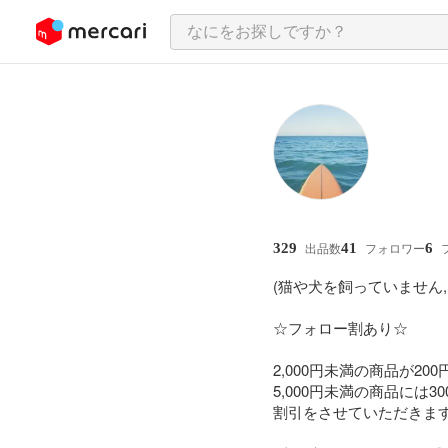
ンツにスキップ
329
41
6
出品数
フォロワー
(猫や犬を飼っていません, 
☆フォロー割あり☆

2,000円未満の商品が200
5,000円未満の商品には3
割引をさせていただきます