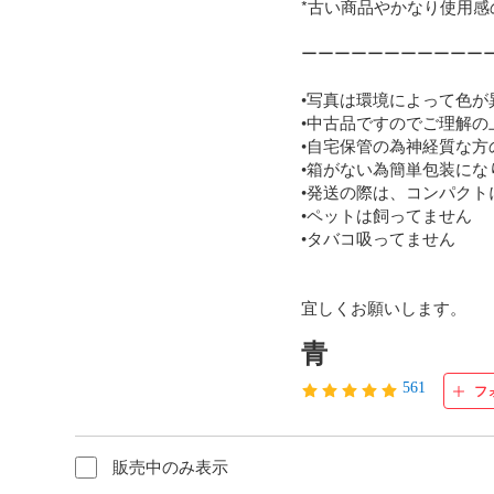
*古い商品やかなり使用感
ーーーーーーーーーーーー
•写真は環境によって色が
•中古品ですのでご理解の
•自宅保管の為神経質な方
•箱がない為簡単包装になり
•発送の際は、コンパクト
•ペットは飼ってません

•タバコ吸ってません

宜しくお願いします。
青
561
フ
販売中のみ表示