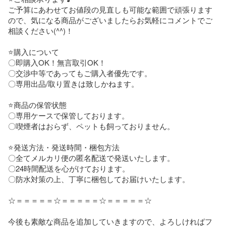
ご予算にあわせてお値段の見直しも可能な範囲で頑張ります
ので、気になる商品がございましたらお気軽にコメントでご
相談ください(^^)！

⭐️購入について

〇即購入OK！無言取引OK！

〇交渉中等であってもご購入者優先です。

〇専用出品/取り置きは致しかねます。

⭐️商品の保管状態

〇専用ケースで保管しております。

〇喫煙者はおらず、ペットも飼っておりません。

⭐️発送方法・発送時間・梱包方法

〇全てメルカリ便の匿名配送で発送いたします。

〇24時間配送を心がけております。

〇防水対策の上、丁寧に梱包してお届けいたします。

☆＝＝＝＝＝☆＝＝＝＝＝☆＝＝＝＝＝☆

今後も素敵な商品を追加していきますので、よろしければフ