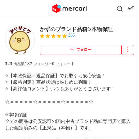
かずのブランド品箱✨本物保証
365
フォロー
323
187
0
出品数
フォロワー
フォロー中
⭐️【本物保証・返品保証】でお取引も安心安全！

⭐️【厳格判定】商品状態は厳しめに判断！

⭐️【高評価コメント】いつもありがとうございます！

☆＝＝＝＝＝☆＝＝＝＝＝☆＝＝＝＝＝☆

⭐️本物保証

全ての商品は公安認可の国内中古ブランド品卸専門店で購入
した鑑定済みの【正規品（本物）】です。
