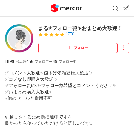
まる⭐フォロー割✨おまとめ大歓迎！
1770
フォロー
1899
456
49
出品数
フォロワー
フォロー中
✅コメント大歓迎✨値下げ依頼登録大歓迎✨

✅コメなし即購入大歓迎✨

✅フォロー割5%✨フォロー割希望とコメントください✨

✅おまとめ購入大歓迎✨

※他のセールと併用不可

引越しをするため断捨離中です♪

良かったら使っていただけると嬉しいです。
