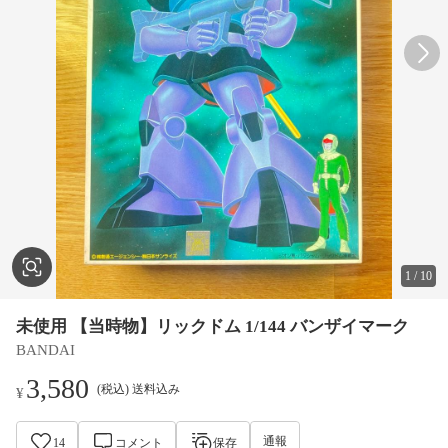
1
/
10
未使用 【当時物】リックドム 1/144 バンザイマーク
BANDAI
3,580
(税込) 送料込み
¥
通報
14
コメント
保存