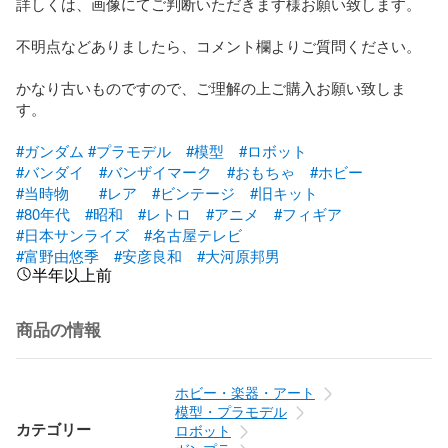
詳しくは、画像にてご判断いただきます様お願い致します。

不明点などありましたら、コメント欄よりご質問ください。

かなり古いものですので、ご理解の上ご購入お願い致しま
す。

#ガンダム
#プラモデル
#模型
#ロボット
#バンダイ
#バンザイマーク
#おもちゃ
#ホビー
#当時物
#レア
#ビンテージ
#旧キット
#80年代
#昭和
#レトロ
#アニメ
#フィギア
#日本サンライズ
#名古屋テレビ
#富野由悠季
#安彦良和
#大河原邦男
半年以上前
商品の情報
ホビー・楽器・アート
模型・プラモデル
カテゴリー
ロボット