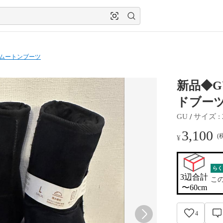
ムートンブーツ
新品◆G
ドブーツ
 / 
GU
サイズ
 : 
3,100
(
¥
らく
3辺合計

こ
〜60cm
4