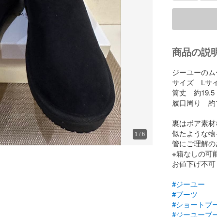
商品の説
ジーユーのム
サイズ　Lサイズ
筒丈　約19.5
履口周り　約1
裏はボア素材
似たような物
1
/
6
管にご理解の
※箱なしの可
お値下げ不可

#ジーユー
#ブーツ
#ショートブ
#ジーユーブ