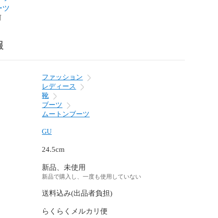
ーツ
前
報
ファッション
レディース
靴
ブーツ
ムートンブーツ
GU
24.5cm
新品、未使用
新品で購入し、一度も使用していない
送料込み(出品者負担)
らくらくメルカリ便