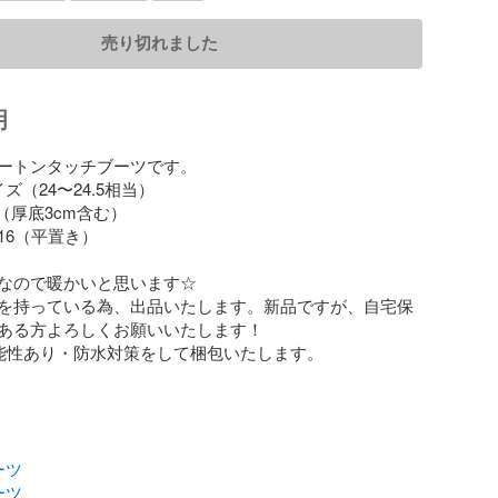
売り切れました
明
ートンタッチブーツです。

（24〜24.5相当）

（厚底3cm含む）

6（平置き）

なので暖かいと思います☆

を持っている為、出品いたします。新品ですが、自宅保
ある方よろしくお願いいたします！

能性あり・防水対策をして梱包いたします。

ーツ
ーツ