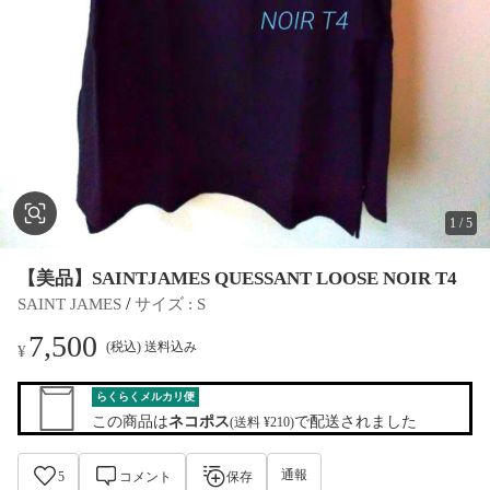
1
/
5
【美品】SAINTJAMES QUESSANT LOOSE NOIR T4
 / 
SAINT JAMES
サイズ
 : 
S
7,500
(税込) 送料込み
¥
らくらくメルカリ便
この商品は
ネコポス
で配送されました
(送料 ¥210)
通報
5
コメント
保存