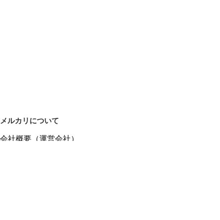
メルカリについて
会社概要（運営会社）
採用情報
プレスリリース
公式ブログ
プレスキット
メルカリUS
メルカリShops
m department（エムデパ）