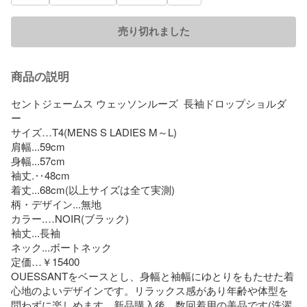
売り切れました
商品の説明
セントジェームス ウェッソンルーズ  長袖ドロップショルダ
ー

サイズ…T4(MENS S LADIES M～L) 

肩幅...59cm

身幅...57cm

袖丈.‥48cm

着丈...68cm(以上サイズは全て実測)

柄・デザイン...無地

カラー.…NOIR(ブラック)

袖丈...長袖

ネック...ボートネック

定価…￥15400

OUESSANTをベースとし、身幅と袖幅にゆとりをもたせた着
心地のよいデザインです。リラックス感があり年齢や体型を
問わずに楽しめます。新品購入後、数回着用の美品です(洗濯