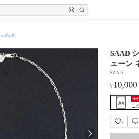
ネックレス
SAAD 
ェーン 
SAAD
10,000
¥
ゆう
こ
2