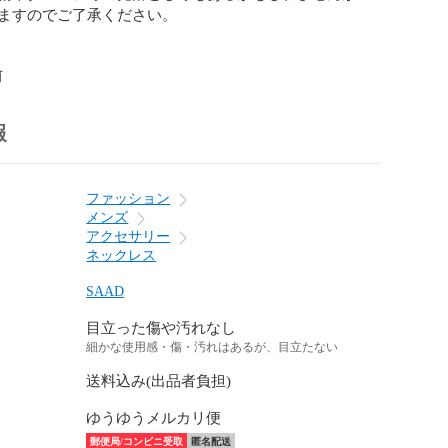
ますのでご了承ください。

前
報
ファッション
メンズ
アクセサリー
ネックレス
SAAD
目立った傷や汚れなし
細かな使用感・傷・汚れはあるが、目立たない
送料込み(出品者負担)
ゆうゆうメルカリ便
郵便局/コンビニ受取
匿名配送