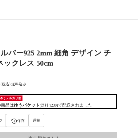
シルバー925 2mm 細角 デザイン チ
ネックレス 50cm
(税込) 送料込み
ゆうメルカリ便
の商品は
ゆうパケット
で配送されました
(送料 ¥230)
通報
2
保存