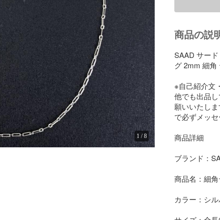
商品の説
SAAD サー
グ 2mm 細
※自己紹介文
他でも出品し
願いいたしま
で必ずメッセ
商品詳細

1
/
8
ブランド：SAA
商品名：細角
カラー：シルバ
サイズ：全長約