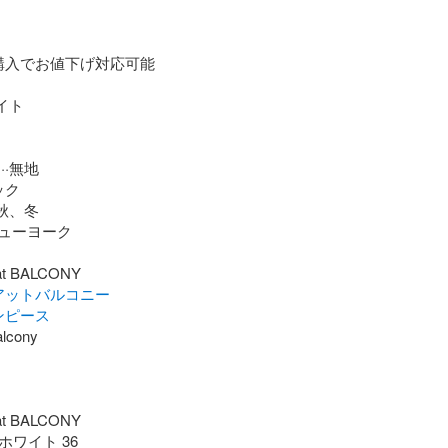
購入でお値下げ対応可能

イト

·無地

ク

秋、冬

ューヨーク

アットバルコニー
ンピース
ホワイト 36
