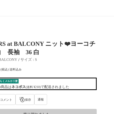
RS at BALCONY ニット❤️ヨーコチ
 長袖 36 白
 / 
 BALCONY
サイズ
 : 
S
(税込) 送料込み
らくメルカリ便
の商品は
ネコポス
で配送されました
(送料 ¥210)
通報
コメント
保存