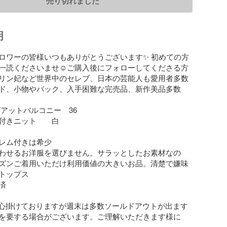
売り切れました
明
ォロワーの皆様いつもありがとうございます✨ 初めての方
一読くださいませ☺︎ご購入後にフォローしてくださる方
リン妃など世界中のセレブ、日本の芸能人も愛用者多数
ド、小物やバック、入手困難な完売品、新作美品多数

ズアットバルコニー　36

付きニット　　白

レム付きは希少

わせるお洋服を選びません。サラッとしたお素材なの
ズンご着用いただけ利用価値の大きいお品。清楚で嫌味
トップス



を心掛けておりますが週末は多数ソールドアウトが出ます
を要する場合がございます。ご理解いただきます様に