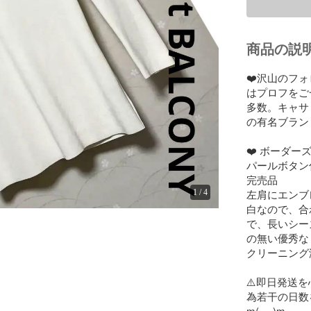
商品の説
❤️沢山のフ
はプロフをご
多数。キャサ
の有名ブラン
❤️ ボーダー
パールボタン
完売品

左肩にエンブ
1
/
4
白なので、合
で、長いシー
の無い優秀な
クリーニング済
⚠️即日発送
為若干の日数
m(_ _)m
