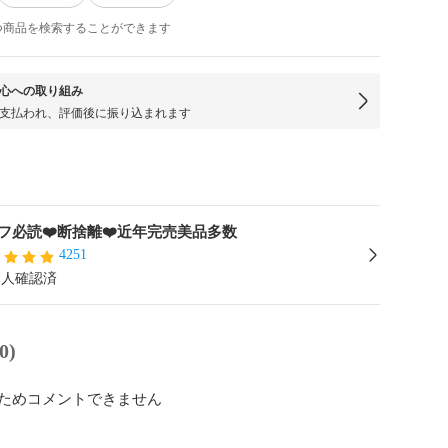
つ商品を検索することができます
心への取り組み
支払われ、評価後に振り込まれます
フ必読❤️断捨離❤️近年完売美品多数
4251
本人確認済
0)
ためコメントできません