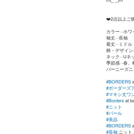
❤️2点以上ご
カラー···ホワ
袖丈···長袖

着丈···ミドル

柄・デザイン··
ネック···Uネッ
季節感···春、
バーニーズニ
#BORDERS
#ボーダーズ
#マキシ丈ワ
#Borders
#ニット
#パール
#美品
#BORDERS
#長袖
 ニット 