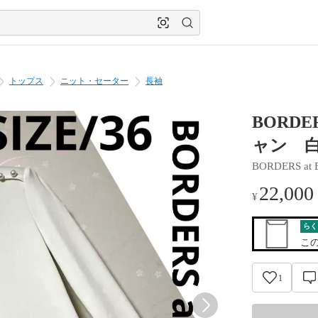
トップス
ニット・セーター
長袖
BORDE
ャン 白
BORDERS at
22,000
¥
らく
こ
1