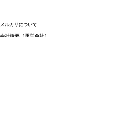
メルカリについて
会社概要（運営会社）
採用情報
プレスリリース
公式ブログ
プレスキット
メルカリUS
メルカリShops
m department（エムデパ）
ヘルプ
ヘルプセンター（ガイド・お問い合わせ）
メルカリShopsでショップを開設する
メルカリShops ショップ管理画面にログイン
メルカリShops出店者向けガイド
お問い合わせ一覧
フリーワードから商品をさがす