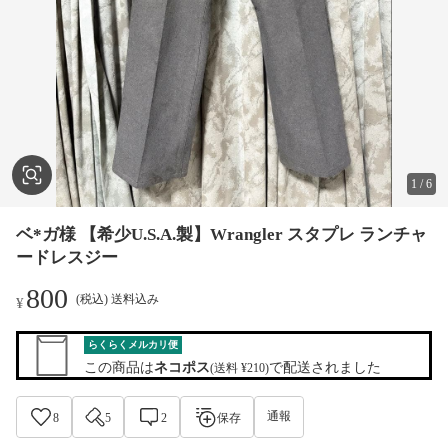
1
/
6
ベ*ガ様 【希少U.S.A.製】Wrangler スタプレ ランチャ
ードレスジー
800
(税込) 送料込み
¥
らくらくメルカリ便
この商品は
ネコポス
で配送されました
(送料 ¥210)
通報
8
5
2
保存