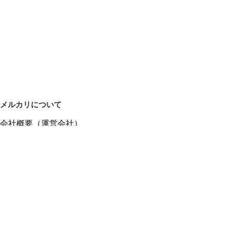
メルカリについて
会社概要（運営会社）
採用情報
プレスリリース
公式ブログ
プレスキット
メルカリUS
メルカリShops
m department（エムデパ）
ヘルプ
ヘルプセンター（ガイド・お問い合わせ）