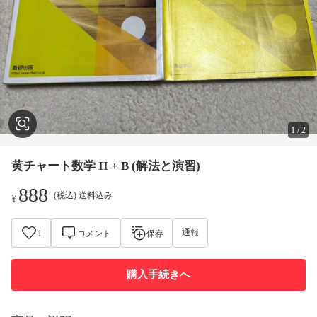
1
/
2
黄チャート数学 II + B (解法と演習)
888
(税込) 送料込み
¥
通報
1
コメント
保存
購入手続きへ