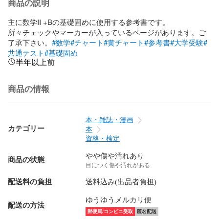
商品の説明
主に数学II +Bの基礎固めに使用する参考書です。

所々チェックやマーカーが入っているページがあります。ご
了承下さい。
#数学
#チャート
#黄チャート
#参考書
#大学受験
#
共通テスト
#基礎固め
半年以上前
商品の情報
本・雑誌・漫画
カテゴリー
本
資格・検定
やや傷や汚れあり
商品の状態
目につく傷や汚れがある
配送料の負担
送料込み(出品者負担)
ゆうゆうメルカリ便
配送の方法
郵便局/コンビニ受取
匿名配送