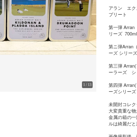
アラン　エク
プリート

第一弾 Arr
リーズ  700ml 
第ニ弾Arra
ーズ シリーズ 70
第三弾 Arr
ーラーズ　シリーズ
第四弾 Arr
1
/
13
ーズシリーズ フ
未開封コレク
大変貴重な物
金属の箱の一
ルは綺麗だと
画像撮影後、