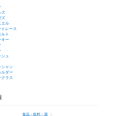
ク
ルズ
ゼズ
ニエル
ートレース
モルト
ーキー
ク
ン
ッシュ
ッシャン
ョルダー
ークラス
報
食品・飲料・酒