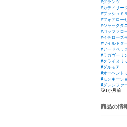
#グランツ
#カティサー
#ブッシュミ
#フォアロー
#ジャックダ
#バッファロ
#イチローズ
#ワイルドタ
#アードベッ
#ラガヴーリ
#クライヌリ
#ダルモア
#オーヘント
#モンキーシ
#グレンファ
1か月前
商品の情