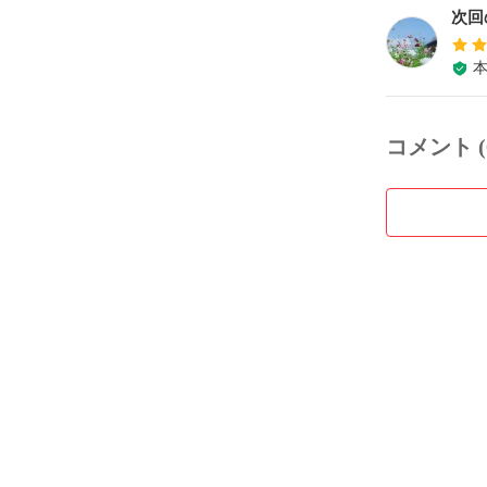
次回
コメント (