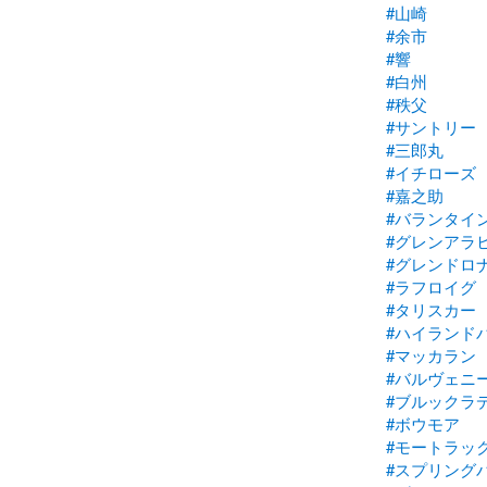
#山崎
#余市
#響
#白州
#秩父
#サントリー
#三郎丸
#イチローズ
#嘉之助
#バランタイ
#グレンアラ
#グレンドロ
#ラフロイグ
#タリスカー
#ハイランド
#マッカラン
#バルヴェニ
#ブルックラ
#ボウモア
#モートラッ
#スプリング