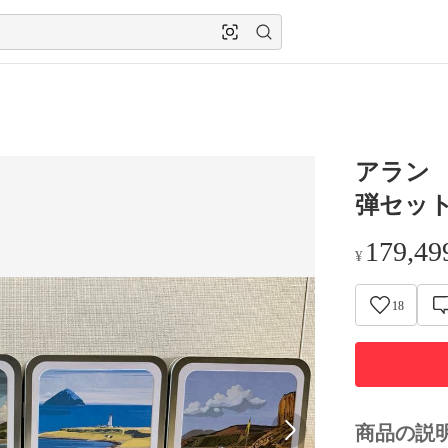
アラン 
弾セッ
179,49
¥
18
商品の説