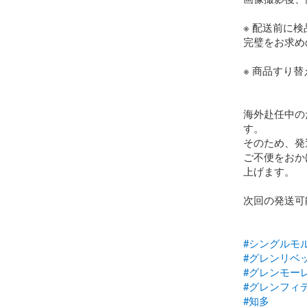
※ 配送前に
完璧をお求め
※ 商品すり
海外赴任中の
す。

そのため、発
ご不便をおか
上げます。

次回の発送可
#シングルモ
#グレンリベ
#グレンモー
#グレンフィ
#知多