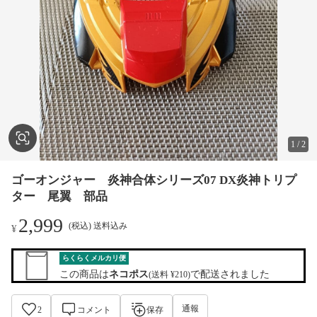
1
/
2
ゴーオンジャー 炎神合体シリーズ07 DX炎神トリプ
ター 尾翼 部品
2,999
(税込) 送料込み
¥
らくらくメルカリ便
この商品は
ネコポス
で配送されました
(送料 ¥210)
通報
2
コメント
保存