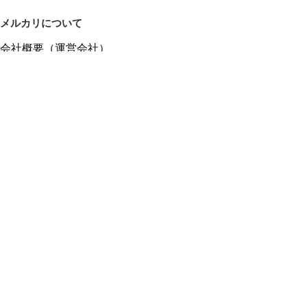
メルカリについて
会社概要（運営会社）
採用情報
プレスリリース
公式ブログ
プレスキット
メルカリUS
メルカリShops
m department（エムデパ）
ヘルプ
ヘルプセンター（ガイド・お問い合わせ）
メルカリShopsでショップを開設する
メルカリShops ショップ管理画面にログイン
メルカリShops出店者向けガイド
お問い合わせ一覧
フリーワードから商品をさがす
プライバシーと利用規約
メルカリ利用規約