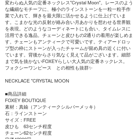
変わらぬ人気の定番ネックレス"Crystal Moon"。レースのよう
な繊細なモチーフに、極小のラインストーンを一粒一粒手作
業で入れて、輝きを最大限に活かせるように仕上げていま
す。こまかな光の反射が絡み合い月あかりを想わせる世界観
を表現。どのようなコーディネートにも合い、タイムレスに
活用できる逸品。チェーンと皮ひもの2通りの着用が楽しめま
す。チェーンもアンティークで可愛いです。ティアードロッ
プ型の枠にストーンが入ったチャームが留め具の近くに付い
ています。背後からさり気なく見えて品がございます。細部
まで気を抜かないFOXEYらしい大人気の定番ネックレス。

フォクシーワンピース　との相性も抜群✨

NECKLACE "CRYSTAL MOON

■商品詳細

FOXEY BOUTIQUE

素材：真鍮（アンティークシルバーメッキ）

石：ラインストーン

サイズ：FREE

皮ひも　63センチ程度

チェーン62センチ程度
