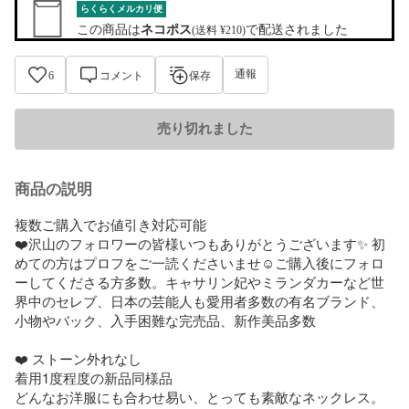
らくらくメルカリ便
この商品は
ネコポス
で配送されました
(送料 ¥210)
通報
6
コメント
保存
売り切れました
商品の説明
複数ご購入でお値引き対応可能

❤️沢山のフォロワーの皆様いつもありがとうございます✨ 初
めての方はプロフをご一読くださいませ☺︎ご購入後にフォロ
ーしてくださる方多数。キャサリン妃やミランダカーなど世
界中のセレブ、日本の芸能人も愛用者多数の有名ブランド、
小物やバック、入手困難な完売品、新作美品多数

❤️ ストーン外れなし

着用1度程度の新品同様品

どんなお洋服にも合わせ易い、とっても素敵なネックレス。