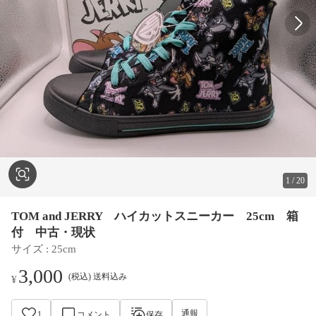
1
/
20
TOM and JERRY ハイカットスニーカー 25cm 箱
付 中古・現状
サイズ
 : 
25cm
3,000
(税込) 送料込み
¥
通報
1
コメント
保存