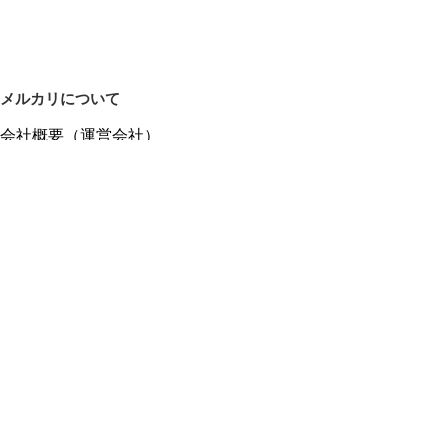
メルカリについて
会社概要（運営会社）
採用情報
プレスリリース
公式ブログ
プレスキット
メルカリUS
メルカリShops
m department（エムデパ）
ヘルプ
ヘルプセンター（ガイド・お問い合わせ）
メルカリShopsでショップを開設する
メルカリShops ショップ管理画面にログイン
メルカリShops出店者向けガイド
お問い合わせ一覧
フリーワードから商品をさがす