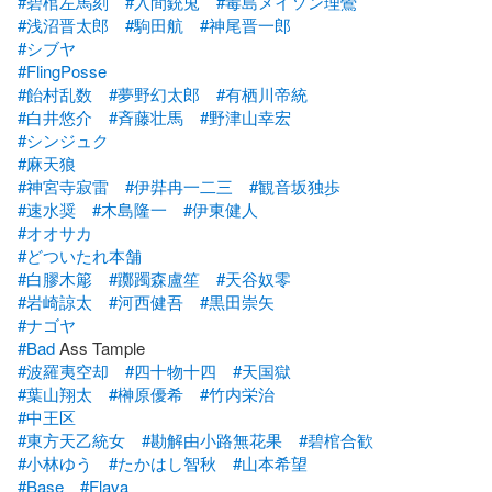
#碧棺左馬刻
#入間銃兎
#毒島メイソン理鶯
#浅沼晋太郎
#駒田航
#神尾晋一郎
#シブヤ
#FlingPosse
#飴村乱数
#夢野幻太郎
#有栖川帝統
#白井悠介
#斉藤壮馬
#野津山幸宏
#シンジュク
#麻天狼
#神宮寺寂雷
#伊弉冉一二三
#観音坂独歩
#速水奨
#木島隆一
#伊東健人
#オオサカ
#どついたれ本舗
#白膠木簓
#躑躅森盧笙
#天谷奴零
#岩崎諒太
#河西健吾
#黒田崇矢
#ナゴヤ
#Bad
#波羅夷空却
#四十物十四
#天国獄
#葉山翔太
#榊原優希
#竹内栄治
#中王区
#東方天乙統女
#勘解由小路無花果
#碧棺合歓
#小林ゆう
#たかはし智秋
#山本希望
#Base
#Flava