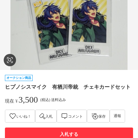
オークション商品
ヒプノシスマイク 有栖川帝統 チェキカードセット
3,500
(税込) 送料込み
現在
¥
通報
いいね！
入札
コメント
保存
入札する