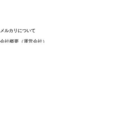
メルカリについて
会社概要（運営会社）
採用情報
プレスリリース
公式ブログ
プレスキット
メルカリUS
メルカリShops
m department（エムデパ）
ヘルプ
ヘルプセンター（ガイド・お問い合わせ）
メルカリShopsでショップを開設する
メルカリShops ショップ管理画面にログイン
メルカリShops出店者向けガイド
お問い合わせ一覧