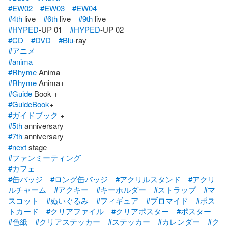
#EW02
#EW03
#EW04
#4th
 live　
#6th
 live　
#9th
#HYPED
-UP 01　
#HYPED
#CD
#DVD
#Blu
#アニメ
#anima
#Rhyme
#Rhyme
#Guide
#GuideBook
#ガイドブック
#5th
#7th
#next
#ファンミーティング
#カフェ
#缶バッジ
#ロング缶バッジ
#アクリルスタンド
#アクリ
ルチャーム
#アクキー
#キーホルダー
#ストラップ
#マ
スコット
#ぬいぐるみ
#フィギュア
#ブロマイド
#ポス
トカード
#クリアファイル
#クリアポスター
#ポスター
#色紙
#クリアステッカー
#ステッカー
#カレンダー
#ク