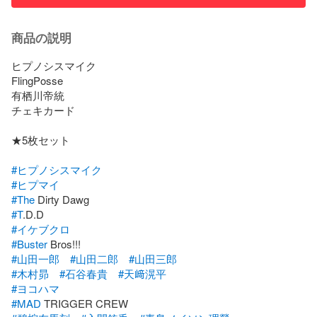
商品の説明
ヒプノシスマイク　

FlingPosse

有栖川帝統

チェキカード

★5枚セット

#ヒプノシスマイク
#ヒプマイ
#The
#T
#イケブクロ
#Buster
#山田一郎
#山田二郎
#山田三郎
#木村昴
#石谷春貴
#天﨑滉平
#ヨコハマ
#MAD