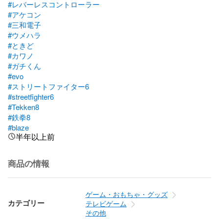
#レバーレスコントローラー
#アケコン
#三和電子
#ウメハラ
#ときど
#カワノ
#ガチくん
#evo
#ストリートファイター6
#streetfighter6
#Tekken8
#鉄拳8
#blaze
半年以上前
商品の情報
ゲーム・おもちゃ・グッズ
カテゴリー
テレビゲーム
その他