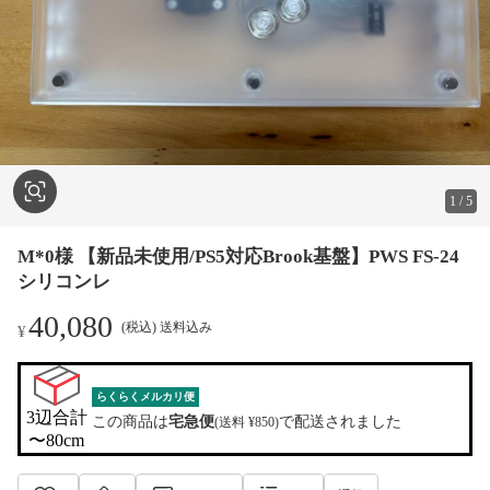
1
/
5
M*0様 【新品未使用/PS5対応Brook基盤】PWS FS-24
シリコンレ
40,080
(税込) 送料込み
¥
らくらくメルカリ便
3辺合計

この商品は
宅急便
で配送されました
(送料 ¥850)
〜80cm