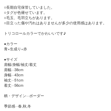
○長期自宅保管していました。

○タグが色褪せています。

○毛玉、毛羽立ちがあります。

○目立った傷や汚れはありませんが多少の使用感はあります。

トリコロールカラーでかわいいです♪

●カラー

青×生成り×赤

●サイズ

肩幅/身幅/袖丈/着丈

肩幅···38cm

身幅···43cm

袖丈···51cm

着丈···56cm

柄・デザイン···ボーダー

季節感···春,秋,冬
