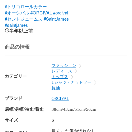
#トリコロールカラー
#オーシバル
#ORCIVAL
#orcival
#セントジェームス
#SaintJames
#saintjames
半年以上前
商品の情報
ファッション
レディース
カテゴリー
トップス
Tシャツ・カットソー
長袖
ブランド
ORCIVAL
肩幅/身幅/袖丈/着丈
38cm/43cm/51cm/56cm
サイズ
S
目立った傷や汚れなし