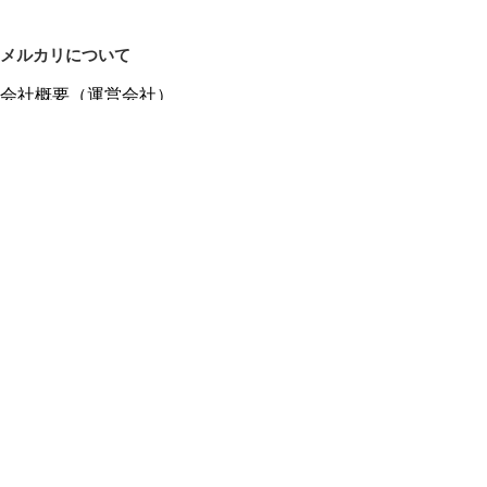
メルカリについて
会社概要（運営会社）
採用情報
プレスリリース
公式ブログ
プレスキット
メルカリUS
メルカリShops
m department（エムデパ）
ヘルプ
ヘルプセンター（ガイド・お問い合わせ）
メルカリShopsでショップを開設する
メルカリShops ショップ管理画面にログイン
メルカリShops出店者向けガイド
お問い合わせ一覧
フリーワードから商品をさがす
プライバシーと利用規約