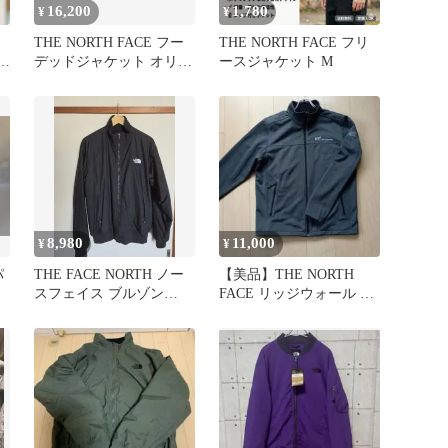
16,200
1,780
¥
¥
THE NORTH FACE フー
THE NORTH FACE フリ
ォ
デッドジャケット オリー
ースジャケット M
ブ
8,980
11,000
¥
¥
パ
THE FACE NORTH ノー
【美品】THE NORTH
スフェイス ブルゾン
FACE リッジウォール ソ
NP72331
フトシェル ジャケッド