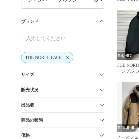
ャンパー
ブランド
4,987
¥
THE NORTH FACE
THE NOR
ーシブル 
サイズ
繍 GORE 黒
販売状況
出品者
商品の状態
19,000
¥
価格
ノースフェ