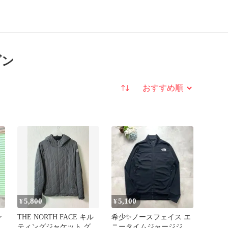
ゾン
並び替え
5,800
5,100
¥
¥
ン
THE NORTH FACE キル
希少✨ノースフェイス エ
ティングジャケット グレ
ニータイムジャージジャ