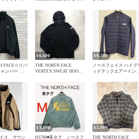
ット
6,600
9,500
¥
¥
TH FACE☆リバ
THE NORTH FACE
ノースフェイス ハイブ
ジャンパー 刺
VERTEX SWEAT HOODY
ッドテックエアーイン
 M
M
レーテッドジャケット
NY81977
3,000
2,999
¥
¥
イス マウン
H3790◾️茶タグ ノースフ
THE NORTH FACE