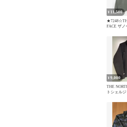
11,500
¥
★7248☆TH
FACE ザ
NP22532
ジャケット
品 L
9,000
¥
THE NORT
トシェルジ
ットシリー