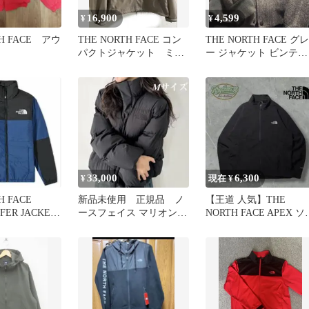
16,900
4,599
¥
¥
TH FACE アウ
THE NORTH FACE コン
THE NORTH FACE グレ
パクトジャケット ミネ
ー ジャケット ビンテー
ラルグレー
ジブルゾン USA製
33,000
6,300
¥
現在 ¥
H FACE
新品未使用 正規品 ノ
【王道 人気】THE
FFER JACKET
ースフェイス マリオン
NORTH FACE APEX ソ
オンボール ジャケット
トシェルジャケット
黒 M