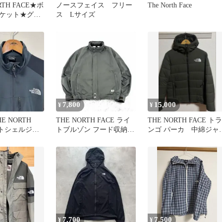
RTH FACE★ボ
ノースフェイス フリー
The North Face
ケット★グレ
ス Lサイズ
7,800
15,000
¥
¥
E NORTH
THE NORTH FACE ライ
THE NORTH FACE トラ
フトシェルジャ
トブルゾン フード収納式
ンゴ パーカ 中綿ジャ
ンズ Mサイズ
カーキ M
ット L
7,700
7,500
¥
¥