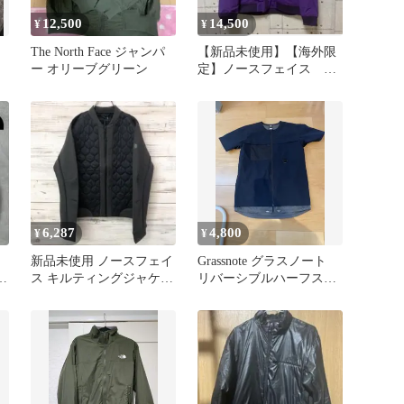
12,500
14,500
¥
¥
The North Face ジャンパ
【新品未使用】【海外限
ー オリーブグリーン
定】ノースフェイス
MA-1 ボンバージャケッ
ト S
6,287
4,800
¥
¥
新品未使用 ノースフェイ
Grassnote グラスノート
フ
ス キルティングジャケッ
リバーシブルハーフスリ
ト 黒 S G66
ーブブルゾン 接触冷感