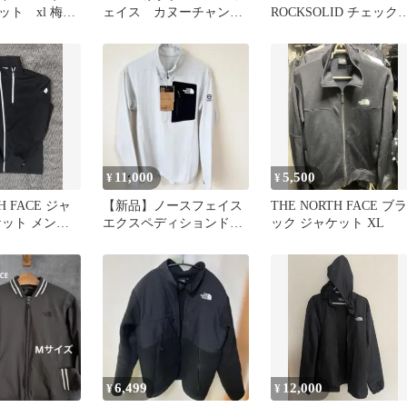
ト xl 梅
ェイス カヌーチャンピ
ROCKSOLID チェック
TEX
オン ジャケット 80s
リースジャケット M
11,000
5,500
¥
¥
H FACE ジャ
【新品】ノースフェイス
THE NORTH FACE ブラ
ット メンズS
エクスペディションドラ
ック ジャケット XL
イドットジップハイ ラ
イトグレーS
6,499
12,000
¥
¥