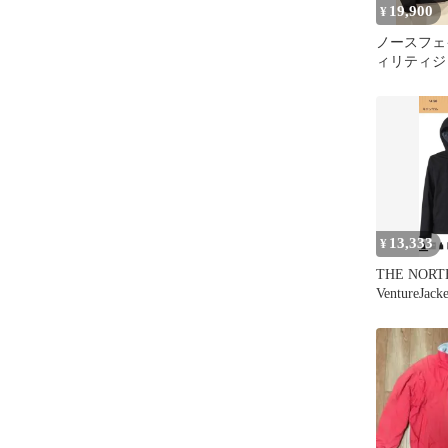
19,900
¥
ノースフェ
ィリティジ
サイズ
13,333
¥
THE NORT
VentureJa
NP62515