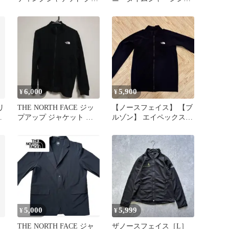
ー XL
ケット 軽量 M NT12090
6,000
5,900
¥
¥
リ
THE NORTH FACE ジッ
【ノースフェイス】 【ブ
サ
プアップ ジャケット ブ
ルゾン】 エイペックスフ
ラック M
レックスボンバージャケ
ット
5,000
5,999
¥
¥
THE NORTH FACE ジャ
ザノースフェイス［L］