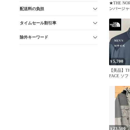
★THE NO
ンバージャ
配送料の負担
ー★M★
タイムセール割引率
除外キーワード
5,700
¥
【美品】TH
FACE ソ
ケット メ
23,500
¥