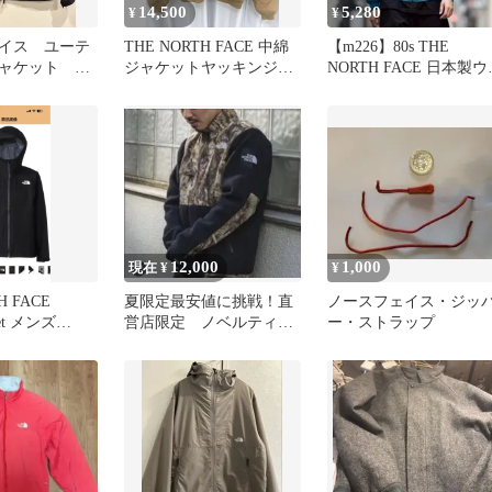
14,500
5,280
¥
¥
イス ユーテ
THE NORTH FACE 中綿
【m226】80s THE
ャケット M
ジャケットヤッキンジャ
NORTH FACE 日本製ウ
ケットメンズ XL
ームアップジャケット
12,000
1,000
現在 ¥
¥
H FACE
夏限定最安値に挑戦！直
ノースフェイス・ジッ
cket メンズ
営店限定 ノベルティデ
ー・ストラップ
ナリジャケット【XLサイ
ズ】