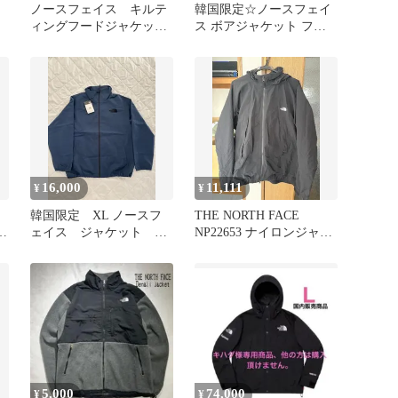
ノースフェイス キルテ
韓国限定☆ノースフェイ
ィングフードジャケッ
ス ボアジャケット フリ
ト ヤッキン 中綿 ブ
ース 3L 茶色 0108
ラック M
16,000
11,111
¥
¥
韓国限定 XL ノースフ
THE NORTH FACE
ケ
ェイス ジャケット タ
NP22653 ナイロンジャケ
グ付き
ット XL
5,000
74,000
¥
¥