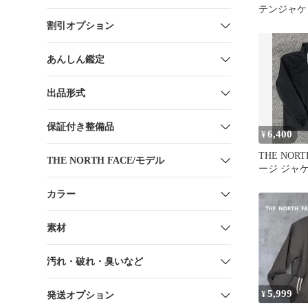
テンジャケッ
雨 GORE
割引オプション
あんしん鑑定
出品形式
保証付き整備品
6,400
¥
THE NORT
THE NORTH FACE/モデル
ージ ジャケ
ブラック
カラー
素材
汚れ・破れ・臭いなど
5,999
¥
発送オプション