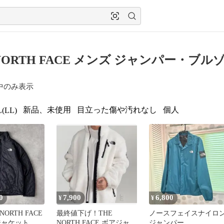
 NORTH FACE メンズ ジャンパー・ブル
中のみ表示
新品、未使用
目立った傷や汚れなし
個人
(LL)
0
7,900
6,800
¥
¥
 NORTH FACE
最終値下げ！THE
ノースフェイスナイロ
ジャケット ジ
NORTH FACE ボアジャケ
ジャンパー