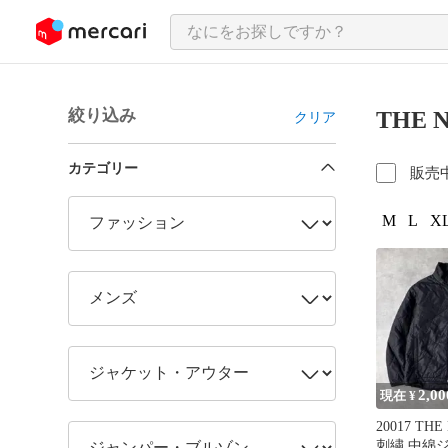
ンツにスキップ
絞り込み
THE
クリア
カテゴリー
販売
M
L
XL
2,00
現在 ¥
20017 THE
刺繍 中綿