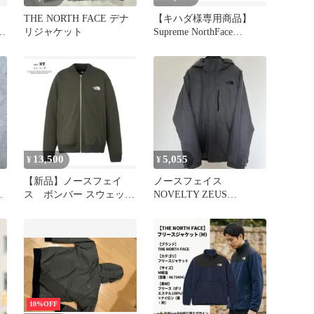
THE NORTH FACE デナ
【キハダ様専用商品】
リジャケット
Supreme NorthFace
ArcLogo Moun
13,500
5,055
¥
¥
【新品】ノースフェイ
ノースフェイス
刺
ス ボンバー スウェット
NOVELTY ZEUS
フ
ジャケット NT12639
TRICLIMATE JKT/Lサイ
ズ
10%OFF