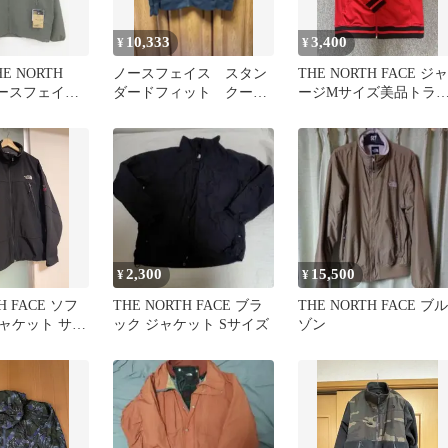
10,333
3,400
¥
¥
E NORTH
ノースフェイス スタン
THE NORTH FACE ジャ
ノースフェイス
ダードフィット クーペ
ージMサイズ美品トラ
 TNFビーフリー
スタンダード 新品タグ
クジャケット赤黒
 未使用美
付き
2,300
15,500
¥
¥
H FACE ソフ
THE NORTH FACE ブラ
THE NORTH FACE ブル
ャケット サミ
ック ジャケット Sサイズ
ゾン
ズ