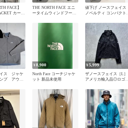
RTH FACE】
THE NORTH FACE エニ
値下げ ノースフェイス
JACKET カー
ータイムウィンドフーデ
ノベルティ コンパクト
ィ XL NP72285
NP11170 L
8,900
5,999
¥
¥
イス ジャケ
North Face コーチジャケ
ザノースフェイス［L］
ンプ アウト
ット 新品未使用
アメリカ輸入品◎ロゴ
ースジャケッ
繍◎ストレッチ◎ハー
ー
ジップブルゾン