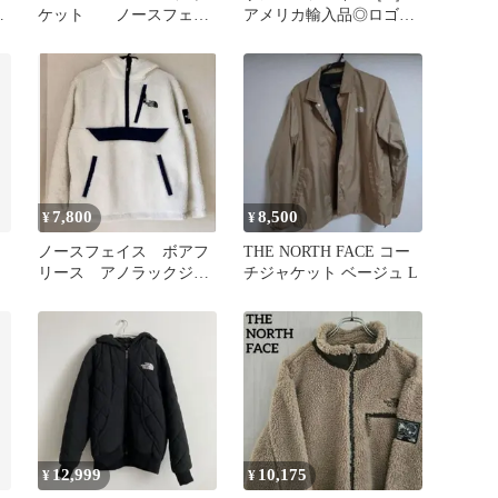
フ
ケット ノースフェイ
アメリカ輸入品◎ロゴ刺
ス 出勤スタイル 撥水
繍◎ストレッチ◎フルジ
ップブルゾン
7,800
8,500
¥
¥
ノースフェイス ボアフ
THE NORTH FACE コー
リース アノラックジャ
チジャケット ベージュ L
ケット Mサイズ
12,999
10,175
¥
¥