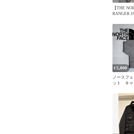
【THE NO
RANGER 
キ/Ｌ
5,000
¥
ノースフェ
ット キャ
ドア フリ
ト アウタ