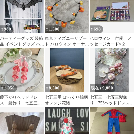
980
1,500
698
¥
¥
¥
パーティーグッズ 装飾
東京ディズニーリゾー
ハロウィン 付箋、メ
品 イベントグッズ ハロ
ト ハロウィン オーナメ
ッセージカード×２
ウィン 飾り 装飾 イベ
ント
ント
1,050
8,500
9,800
¥
¥
現在 ¥
藤下がりヘッドドレ
七五三用 ぽっくり鶴柄
七五三 七五三髪飾
ス 髪飾り 七五三
オレンジ花緒
り 753ヘッドドレス
ちょい足しパーツ つ
—きらり— ラベンダー
まみ細工 ピンク 15
&オフホワイト