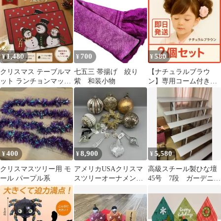
ンド
1,480
700
580
¥
¥
¥
クリスマス テーブルマ
七五三 帯揚げ 絞り
【ナチュラルブラウ
ット ランチョンマット
紫 和装小物
ン】専用コーム付き⭐
2枚セット スノーマン
ポイントウィッグ シュ
赤 北欧風
シュ 2個セット
400
8,900
5,580
¥
¥
¥
クリスマスツリー用 モ
アメリカUSAクリスマ
高級スチール製ひな壇
ール パープル系
スツリーオーナメント
45号 7段 ガーデニン
ボール&ドロップチャ
グ、園芸など用途多彩
ーム&リース11点