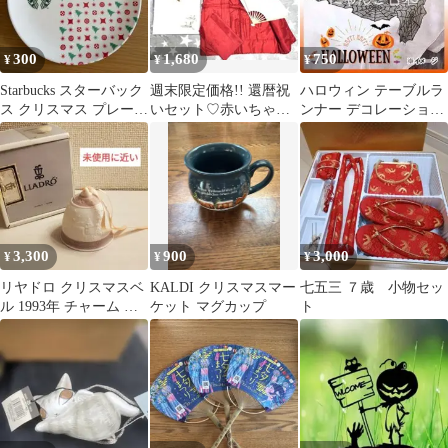
300
1,680
750
¥
¥
¥
Starbucks スターバック
週末限定価格!! 還暦祝
ハロウィン テーブルラ
ス クリスマス プレート
いセット♡赤いちゃん
ンナー デコレーション
皿
ちゃんこ
蜘蛛の巣 レース 黒 飾
り クモ
3,300
900
3,000
¥
¥
¥
リヤドロ クリスマスベ
KALDI クリスマスマー
七五三 ７歳 小物セッ
ル 1993年 チャーム 箱
ケット マグカップ
ト
付き 極美品 レリーフ