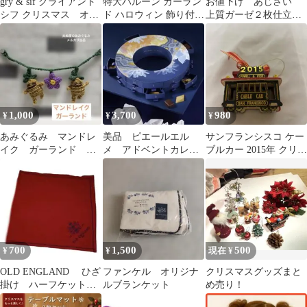
gry & sif グライアンド
特大バルーン ガーラン
お値下げ あじさい
シフ クリスマス オー
ド ハロウィン 飾り付け
上質ガーゼ２枚仕立て
ナメント 気球
セット パーティー ジャ
手ぬぐい
コランタン
1,000
3,700
980
¥
¥
¥
あみぐるみ マンドレ
美品 ピエールエル
サンフランシスコ ケー
イク ガーランド ハ
メ アドベントカレン
ブルカー 2015年 クリス
ロウィン
ダー 2024
マスオーナメント
700
1,500
500
¥
¥
現在 ¥
OLD ENGLAND ひざ
ファンケル オリジナ
クリスマスグッズまと
掛け ハーフケット
ルブランケット
め売り！
赤 オールドイングラ