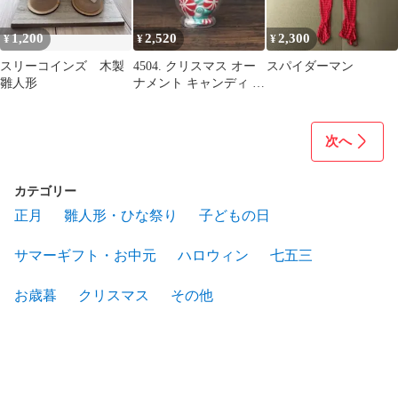
1,200
2,520
2,300
¥
¥
¥
スリーコインズ 木製
4504. クリスマス オー
スパイダーマン
雛人形
ナメント キャンディ ヴ
ィンテージ
次へ
カテゴリー
正月
雛人形・ひな祭り
子どもの日
サマーギフト・お中元
ハロウィン
七五三
お歳暮
クリスマス
その他