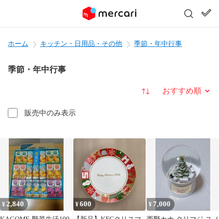
ホーム
キッチン・日用品・その他
季節・年中行事
季節・年中行事
並び替え
販売中のみ表示
2,840
600
7,000
¥
¥
¥