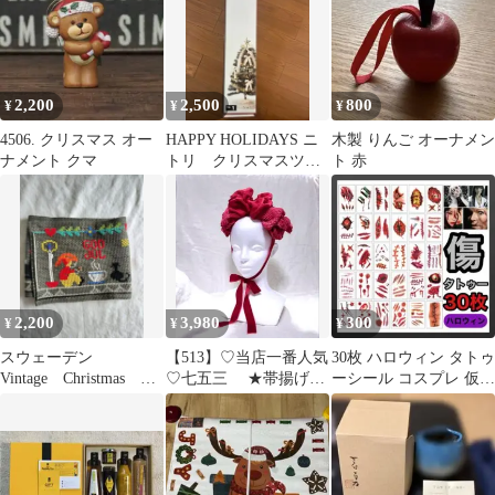
2,200
2,500
800
¥
¥
¥
4506. クリスマス オー
HAPPY HOLIDAYS ニ
木製 りんご オーナメン
ナメント クマ
トリ クリスマスツリ
ト 赤
ー 90cm 他、付属品
2,200
3,980
300
¥
¥
¥
スウェーデン
【513】♡当店一番人気
30枚 ハロウィン タトゥ
Vintage Christmas ク
♡七五三 ★帯揚げ一
ーシール コスプレ 仮装
ロスステッチ
本使い★ 赤顎紐リボ
ゾンビメイク 傷 傷メイ
ン付き 髪飾り
ク