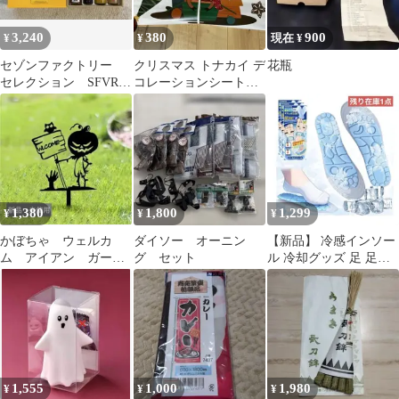
3,240
380
900
¥
¥
現在 ¥
セゾンファクトリー
クリスマス トナカイ デ
花瓶
セレクション SFVR-
コレーションシート
30SRI
HYC-004 ウォールステ
ッカー
1,380
1,800
1,299
¥
¥
¥
かぼちゃ ウェルカ
ダイソー オーニン
【新品】 冷感インソー
ム アイアン ガーデ
グ セット
ル 冷却グッズ 足 足の
ンサイン ガーデニン
裏 冷やす 自動凍結 中
グ 庭装飾 ハロウィ
敷き 男女
ン
1,555
1,000
1,980
¥
¥
¥