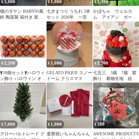
3,000
1,000
1,380
¥
¥
¥
猫のダヤン BABY01風
七夕まつり うちわ 3本
かぼちゃ ウェルカ
鈴 陶器製 箱付き 新品
セット 2026年 一宮
ム アイアン ガーデ
未使用 わちふぃーるど
ンサイン ガーデニン
グ 庭装飾 ハロウィ
ン
2,298
1,800
3,200
¥
¥
¥
❣️18個セット❣️ハロウィ
GELATO PIQUE スノー
七五三 3歳 7歳 髪
ン飾り ハロウィン オー
ドーム クリスマス
飾り 着物生地 絞
ナメント ハロウィーン
り レッド ヘッドド
レス
7,000
1,800
380
¥
¥
¥
グローバルトレード ク
還暦祝いちゃんちゃん
AWESOME PRODUCTS