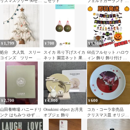
リスマスツリー 90セン
こセット
フェルトガーランド ヒ
チ
ナ 雛祭り70cm
1,799
700
1,980
¥
¥
¥
処分 大人気 スリー
スイカ 吊り下げスイカ
60点フルセット ハロウ
コインズ ツリー
ネット 園芸ネット 果物
ィン 飾り 飾り付け 装
3COINS クリスマス
袋 カボチャ メロン 丈
飾 ガーランド オーナメ
クリスマスツリー
夫 通気
ント
2,700
4,000
600
¥
¥
¥
山田養蜂場 ハニードリ
Otsukimi object お月見
コカ・コーラ非売品
ンク はちみつ ゆず り
オブジェ 飾り
クリスマス皿 オリジナ
んご ジュース 詰合せ
ルプレート