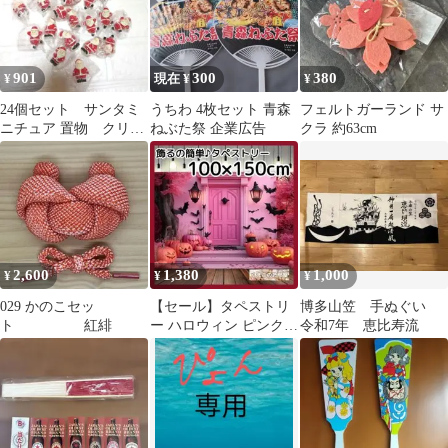
901
300
380
¥
現在 ¥
¥
24個セット サンタミ
うちわ 4枚セット 青森
フェルトガーランド サ
ニチュア 置物 クリス
ねぶた祭 企業広告
クラ 約63cm
マス
2,600
1,380
1,000
¥
¥
¥
029 かのこセッ
【セール】タペストリ
博多山笠 手ぬぐい
ト 紅緋
ー ハロウィン ピンク
令和7年 恵比寿流
カボチャ コウモリ 扉
ドア H22