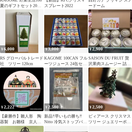
KAGOME 野菜生活100
【新品】KFCクリスマ
西野カナ クリマジ スノ
夏のギフトセット20本
スプレート2022
ードーム
詰め合わせ/新品
6,000
3,000
2,900
¥
¥
¥
RS グローバルトレード
KAGOME 100CAN フル
SAISON DU FRUIT 贅
社 ツリー 120cm
ーツジュース 24缶セッ
沢果肉スムージー 詰め
ト
合わせ
2,222
2,500
2,500
¥
¥
¥
【豪勝作】雛人形 陶
新品‼️早いもの勝ち‼️
ピィアース クリスマス
器製 お雛様 京人
Nitto 冷気ストップパネ
ツリー ジュエリーボッ
形 ひな祭り 工芸品
ルEX Mサイズ
クス