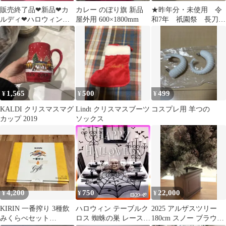
販売終了品❤︎新品❤︎カ
カレー のぼり旗 新品
★昨年分・未使用 令
ルディ❤︎ハロウィンミ
屋外用 600×1800mm
和7年 祇園祭 長刀
ニオバケライト❤︎1コ
鉾 ちまき 魔除け
厄除け 無病息災
1,565
500
499
¥
¥
¥
KALDI クリスマスマグ
Lindt クリスマスブーツ
コスプレ用 羊つの
カップ 2019
ソックス
4,200
750
22,000
¥
¥
¥
KIRIN 一番搾り 3種飲
ハロウィン テーブルク
2025 アルザスツリー
みくらべセット
ロス 蜘蛛の巣 レース
180cm スノー ブラウン