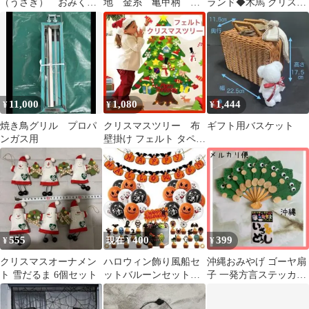
（うさぎ） おみくじ
地 金糸 亀甲柄
ランド◆木馬 クリスマ
（龍、猪、キツネ、
w16
ス オーナメント 置物
鯛）
午年
11,000
1,080
1,444
¥
¥
¥
焼き鳥グリル プロパ
クリスマスツリー 布
ギフト用バスケット
ンガス用
壁掛け フェルト タペス
トリー Xmas モンテッ
ソーリ
555
400
399
¥
現在 ¥
¥
クリスマスオーナメン
ハロウィン飾り風船セ
沖縄おみやげ ゴーヤ扇
ト 雪だるま 6個セット
ットバルーンセット飾
子 一発方言ステッカー
り付けかぼちゃ骨こう
おもしろ雑貨
もりくもドラキュラ