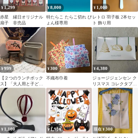
1,299
8,000
1,000
¥
¥
¥
赤星 縁日オリジナル
特たらこ たらこ切れ ぴ
レトロ 羽子板 2本セッ
扇子 非売品
ょん様専用
ト 飾り用
999
300
4,380
¥
¥
¥
【２つのランチボック
不織布巾着
ジョージジェンセン ク
ス】「大人用と子ども
リスマス コレクタブル
用、休日のお出かけに
ズ クリスマスツリー 松
も！」★新品未使用品
ぼっくり 鹿
1,100
1,980
300
¥
¥
現在 ¥