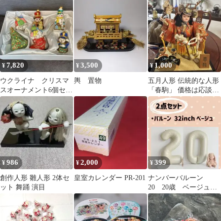
350ml×20缶
円形 タペストリー クモ
ポット 専用収納バッグ
飾り 黒
付き
7,820
3,500
1,000
¥
¥
¥
ウクライナ クリスマ
輿 置物
五月人形 伝統的な人形
スオーナメント6個セッ
「春駒」 価格は応談で
ト
す。お気軽にコメント
ください 美品
986
2,000
399
¥
¥
¥
創作人形 雛人形 2体セ
皇室カレンダー PR-201
ナンバーバルーン
ット 舞踊 演目
20 20歳 ベージュ
32インチ 成人式 前
撮り 誕生日