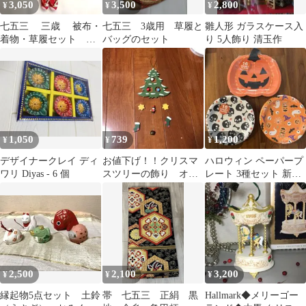
3,050
3,500
2,800
¥
¥
¥
七五三 三歳 被布・
七五三 3歳用 草履と
雛人形 ガラスケース入
着物・草履セット
バッグのセット
り 5人飾り 清玉作
(22)
1,050
739
1,200
¥
¥
¥
デザイナークレイ ディ
お値下げ！！クリスマ
ハロウィン ペーパープ
ワリ Diyas - 6 個
スツリーの飾り オー
レート 3種セット 新品
ナメント 木製
アメリカ購入 紙皿
2,500
2,100
3,200
¥
¥
¥
縁起物5点セット 土鈴
帯 七五三 正絹 黒
Hallmark◆メリーゴー