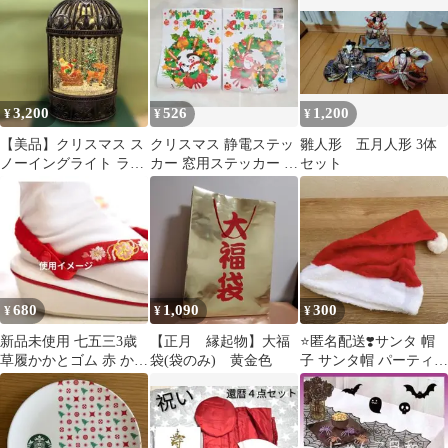
3,200
526
1,200
¥
¥
¥
【美品】クリスマス ス
クリスマス 静電ステッ
雛人形 五月人形 3体
ノーイングライト ラン
カー 窓用ステッカー 2
セット
タン LED スノードーム
枚入りSR_16
鳥かご
680
1,090
300
¥
¥
¥
新品未使用 七五三3歳
【正月 縁起物】大福
⭐️匿名配送❣️サンタ 帽
草履かかとゴム 赤 かか
袋(袋のみ) 黄金色
子 サンタ帽 パーティー
と止め かかとバンド
クリスマス コスプレ