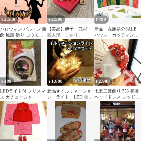
2,580
2,500
499
¥
¥
¥
ハロウィン バルーン 装
【美品】伊予一刀彫
新品 在庫処分SALE
飾 風船 飾り コウモリ
雛人形「しをり」
ハウス カッティング
ガイコツ かぼちゃ ステ
ダイ
ッカー
499
1,680
2,980
¥
¥
¥
LEDライト付 クリスマ
新品★イルミネーショ
七五三髪飾り 753 和装
ス カチューシャ
ン ライト LED 雪の
ヘッドドレス レッド オ
結晶 6m 40電球 ２
レンジ 103
本 セット