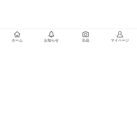
メルカリについて
ホーム
お知らせ
出品
マイページ
会社概要（運営会社）
採用情報
プレスリリース
公式ブログ
プレスキット
メルカリUS
メルカリShops
m department（エムデパ）
ヘルプ
ヘルプセンター（ガイド・お問い合わせ）
メルカリShopsでショップを開設する
メルカリShops ショップ管理画面にログイン
メルカリShops出店者向けガイド
お問い合わせ一覧