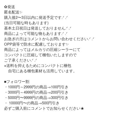
✿発送

匿名配送✨

購入後2〜3日以内に発送予定です.ᐟ .ᐟ

(当日可能な時もあります)

基本土日祝日は発送しておりません.ᐟ .ᐟ

商品によって可能な物もあります.ᐟ .ᐟ

お急ぎの方はコメントからお問い合わせください.ᐟ .ᐟ

OPP袋等で防水に配慮しております✨

商品によってはメルカリの圧縮シーラーにて

コンパクトに圧縮して梱包いたしますので

ご了承ください.ᐟ .ᐟ

※送料を抑えるためにコンパクトに梱包

    自宅にある梱包素材も活用しています。

■フォロワー割

・1000円～2999円の商品→100円引き

・3000円～4999円の商品→200円引き

・5000円〜9999円の商品→300円引き

・ 10000円〜の商品→500円引き

必ずご購入前にコメントでお知らせください★
