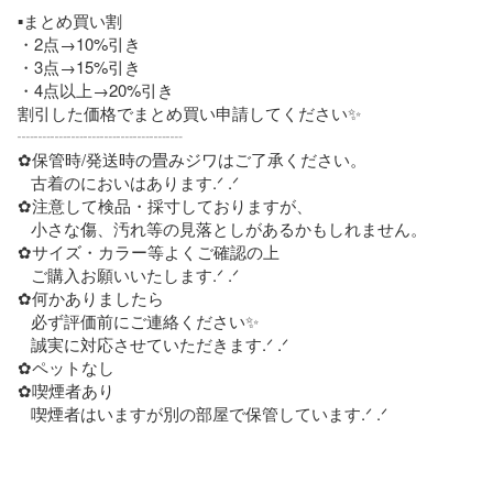
▪️まとめ買い割

・2点→10%引き

・3点→15%引き

・4点以上→20%引き

割引した価格でまとめ買い申請してください✨

┈┈┈┈┈┈┈┈┈┈

✿保管時/発送時の畳みジワはご了承ください。

   古着のにおいはあります.ᐟ .ᐟ

✿注意して検品・採寸しておりますが、

   小さな傷、汚れ等の見落としがあるかもしれません。

✿サイズ・カラー等よくご確認の上

   ご購入お願いいたします.ᐟ .ᐟ

✿何かありましたら

   必ず評価前にご連絡ください✨

   誠実に対応させていただきます.ᐟ .ᐟ

✿ペットなし

✿喫煙者あり

   喫煙者はいますが別の部屋で保管しています.ᐟ .ᐟ
