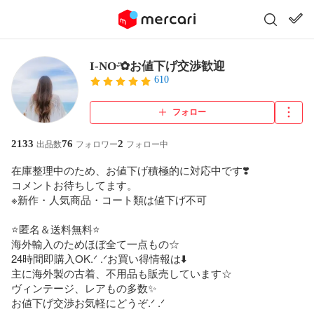
I-NOᵕ̈‪✿お値下げ交渉歓迎
610
フォロー
2133
76
2
出品数
フォロワー
フォロー中
在庫整理中のため、お値下げ積極的に対応中です❣️

コメントお待ちしてます。

※新作・人気商品・コート類は値下げ不可

⭐️匿名＆送料無料⭐️

海外輸入のためほぼ全て一点もの☆

24時間即購入OK.ᐟ .ᐟお買い得情報は⬇️

主に海外製の古着、不用品も販売しています‎☆

ヴィンテージ、レアもの多数✨

お値下げ交渉お気軽にどうぞ.ᐟ .ᐟ
