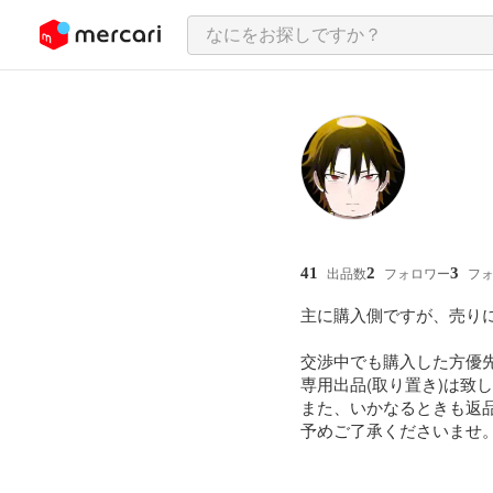
ンツにスキップ
41
2
3
出品数
フォロワー
フ
主に購入側ですが、売りに
交渉中でも購入した方優先
専用出品(取り置き)は致し
また、いかなるときも返品
予めご了承くださいませ。