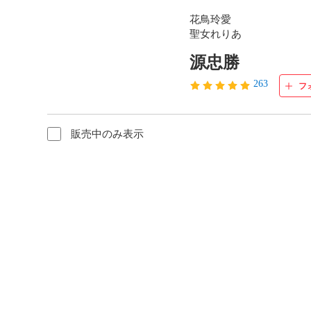
花鳥玲愛

聖女れりあ
源忠勝
263
フ
販売中のみ表示