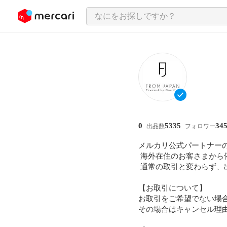
ンツにスキップ
0
5335
34
出品数
フォロワー
メルカリ公式パートナーの「
 海外在住のお客さまから依頼を受け、代理でメルカリの商品の購入を行っています。

 通常の取引と変わらず、出品者様側で特別な対応は一切不要ですので、ご安心ください。

【お取引について】

お取引をご希望でない場
その場合はキャンセル理