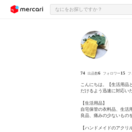
ンツにスキップ
74
6
15
出品数
フォロワー
フ
こんにちは。【生活用品
だけるよう迅速に対応いたし
【生活用品】

自宅保管の衣料品、生活用
良品、痛みの少ないものを
【ハンドメイドのアクリル