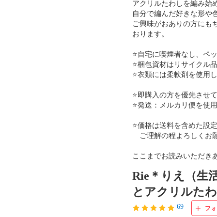
アクリルたわしを編み始め
自分で編んだ好きな形や
ご興味がおありの方にも
おります。

⭐️自宅に喫煙者なし、ペッ
⭐️梱包資材はリサイクル
⭐️衣類には柔軟剤を使用し
⭐️即購入の方を優先させ
⭐️発送：メルカリ便を使用
⭐️価格は送料を含めた設
　ご理解の程よろしくお願
ここまでお読みいただき
Rie＊りえ（生
とアクリルたわ
69
フォ