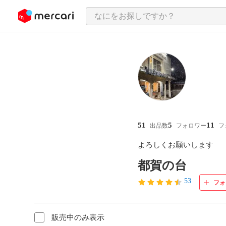
ンツにスキップ
51
5
11
出品数
フォロワー
フ
よろしくお願いします
都賀の台
53
フォ
販売中のみ表示