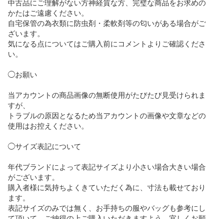
中古品にご理解がない方神経質な方、完璧な商品をお求めの
かたはご遠慮ください。

自宅保管の為衣類に防虫剤・柔軟剤等の匂いがある場合がご
ざいます。

気になる点についてはご購入前にコメントよりご確認くださ
い。

◯お願い

当アカウントの商品画像の無断使用がたびたび見受けられま
すが、

トラブルの原因となるため当アカウントの画像や文章などの
使用はお控えください。

◯サイズ表記について

年代ブランドによって表記サイズより小さい場合大きい場合
がございます。

購入者様に気持ちよくきていただく為に、寸法も載せており
ます。

表記サイズのみでは無く、お手持ちの服やバッグも参考にし
て頂いて、ご納得の上ご購入いただきますよう、宜しくお願