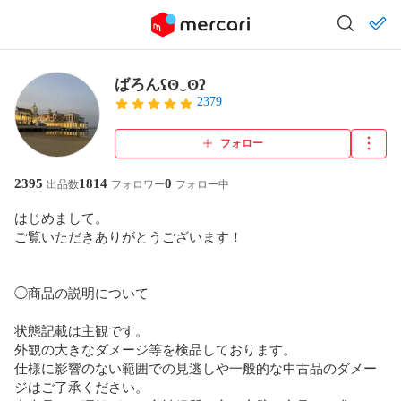
ばろんʕʘ‿ʘʔ
2379
フォロー
2395
1814
0
出品数
フォロワー
フォロー中
はじめまして。

ご覧いただきありがとうございます！

◯商品の説明について

状態記載は主観です。

外観の大きなダメージ等を検品しております。

仕様に影響のない範囲での見逃しや一般的な中古品のダメー
ジはご了承ください。
