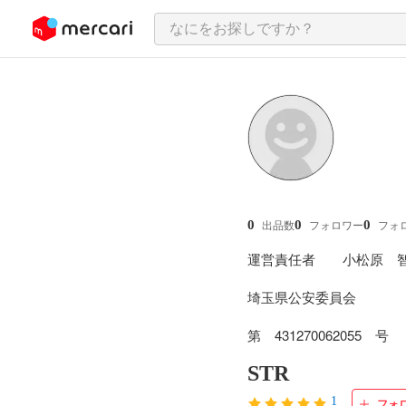
ンツにスキップ
0
0
0
出品数
フォロワー
フォ
運営責任者　　小松原　智
埼玉県公安委員会

第　431270062055　号
STR
1
フォ