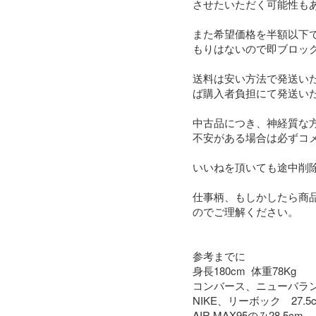
させたいただく可能性もあ
また希望価格を半額以下
もりはないので即ブロック
送料は安い方法で発送い
ば購入者負担にて発送い
中古品につき、神経質な方
不安がある場合は必ずコ
いいねを頂いても途中削除
仕事柄、もしかしたら商
のでご理解ください。

参考までに

身長180cm  体重78Kg

コンバース、ニューバランス  
NIKE、リーボック　27.5c
AIR MAX95のみ28.5cm
