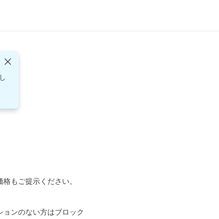
し
格もご提示ください。



ションのない方はブロック