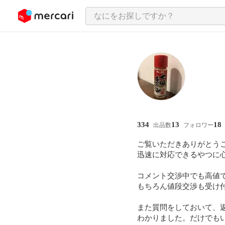
ンツにスキップ
334
13
18
出品数
フォロワー
ご覧いただきありがとうご
迅速に対応できるやつに心
コメント交渉中でも高値
もちろん値段交渉も受け
また質問をしておいて、
わかりました。だけでも