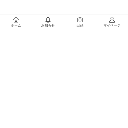
メルカリについて
ホーム
お知らせ
出品
マイページ
会社概要（運営会社）
採用情報
プレスリリース
公式ブログ
プレスキット
メルカリUS
メルカリShops
m department（エムデパ）
ヘルプ
ヘルプセンター（ガイド・お問い合わせ）
メルカリShopsでショップを開設する
メルカリShops ショップ管理画面にログイン
メルカリShops出店者向けガイド
お問い合わせ一覧
フリーワードから商品をさがす
プライバシーと利用規約