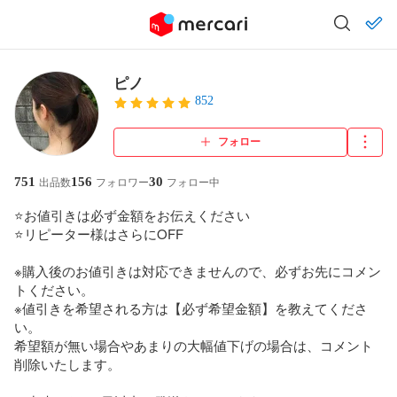
ピノ
852
フォロー
751
156
30
出品数
フォロワー
フォロー中
⭐️お値引きは必ず金額をお伝えください

⭐️リピーター様はさらにOFF

※購入後のお値引きは対応できませんので、必ずお先にコメン
トください。

※値引きを希望される方は【必ず希望金額】を教えてくださ
い。

希望額が無い場合やあまりの大幅値下げの場合は、コメント
削除いたします。
