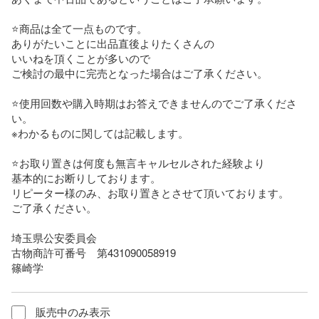
⭐️商品は全て一点ものです。

ありがたいことに出品直後よりたくさんの

いいねを頂くことが多いので

ご検討の最中に完売となった場合はご了承ください。

⭐️使用回数や購入時期はお答えできませんのでご了承くださ
い。 

※わかるものに関しては記載します。

⭐️お取り置きは何度も無言キャルセルされた経験より

基本的にお断りしております。

リピーター様のみ、お取り置きとさせて頂いております。

ご了承ください。

埼玉県公安委員会

古物商許可番号　第431090058919

篠崎学
販売中のみ表示