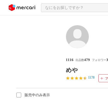
ンツにスキップ
1116
479
出品数
フォロワー
めや
1178
販売中のみ表示