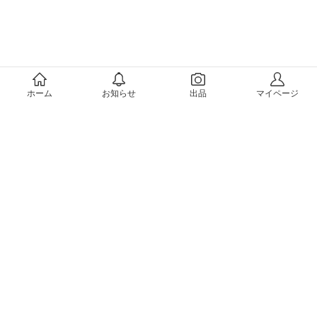
メルカリについて
ホーム
お知らせ
出品
マイページ
会社概要（運営会社）
採用情報
プレスリリース
公式ブログ
プレスキット
メルカリUS
メルカリShops
m department（エムデパ）
ヘルプ
ヘルプセンター（ガイド・お問い合わせ）
メルカリShopsでショップを開設する
メルカリShops ショップ管理画面にログイン
メルカリShops出店者向けガイド
お問い合わせ一覧