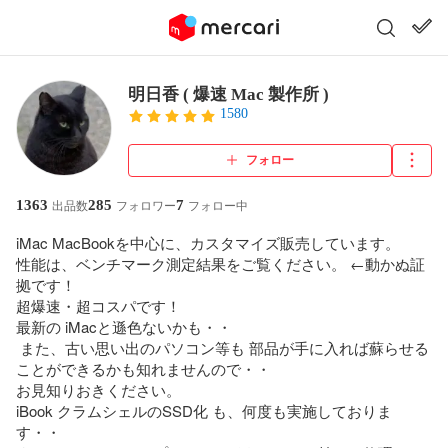
明日香 ( 爆速 Mac 製作所 )
1580
フォロー
1363
285
7
出品数
フォロワー
フォロー中
iMac MacBookを中心に、カスタマイズ販売しています。

性能は、ベンチマーク測定結果をご覧ください。 ←動かぬ証
拠です！

超爆速・超コスパです！

最新の iMacと遜色ないかも・・

 また、古い思い出のパソコン等も 部品が手に入れば蘇らせる
ことができるかも知れませんので・・

お見知りおきください。

iBook クラムシェルのSSD化 も、何度も実施しておりま
す・・
