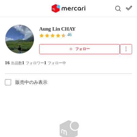
Aung Lin CHAY
46
フォロー
16
1
1
出品数
フォロワー
フォロー中
販売中のみ表示