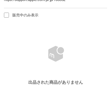
販売中のみ表示
出品された商品がありません