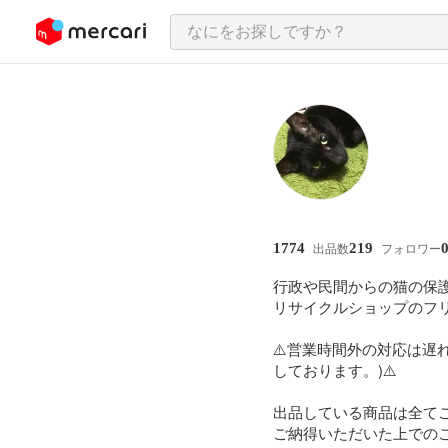
ンツにスキップ
1774
219
出品数
フォロワー
行政や民間からの猫の保
リサイクルショップのフリ
⚠️営業時間外の対応は遅
しております。)⚠️

出品している商品は全て
ご納得いただいた上でのご