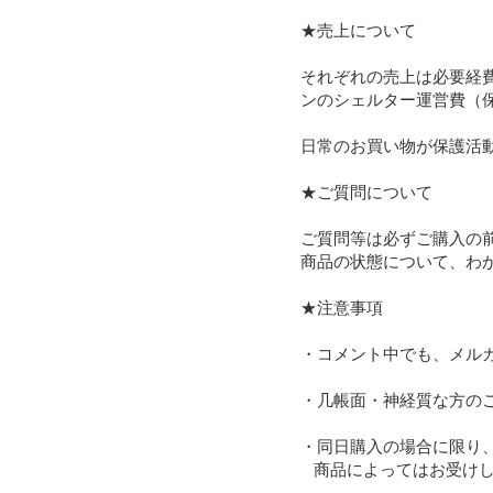
★売上について

それぞれの売上は必要経
ンのシェルター運営費（
日常のお買い物が保護活
★ご質問について

ご質問等は必ずご購入の前
商品の状態について、わ
★注意事項

・コメント中でも、メル
・几帳面・神経質な方のご
・同日購入の場合に限り、
   商品によってはお受けしかねる場合もございますことを予めご了承ください。
